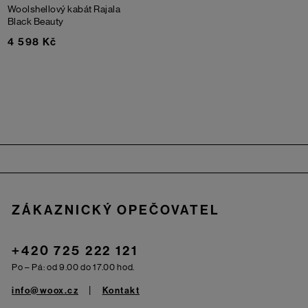
Woolshellový kabát Rajala
Black Beauty
4 598 Kč
Zápatí
ZÁKAZNICKÝ OPEČOVATEL
+420 725 222 121
Po – Pá: od 9.00 do 17.00 hod.
info@woox.cz
Kontakt