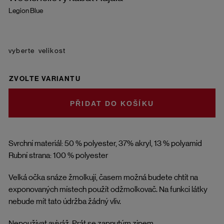
Legion Blue
velikost
ZVOLTE VARIANTU
DO KOŠÍKU
Svrchní materiál: 50 % polyester, 37% akryl, 13 % polyamid
Rubní strana: 100 % polyester
Velká očka snáze žmolkují, časem možná budete chtít na
exponovaných místech použít odžmolkovač. Na funkci látky
nebude mít tato údržba žádný vliv.
Nepoužívat aviváž. Prát se zapnutým zipem.