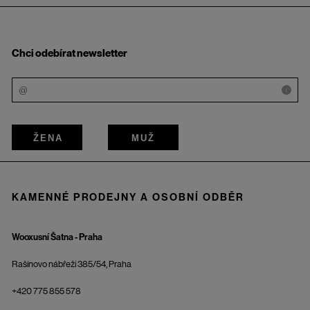
Chci odebírat newsletter
i
ŽENA
MUŽ
KAMENNÉ PRODEJNY A OSOBNÍ ODBĚR
Wooxusní Šatna - Praha
Rašínovo nábřeží 385/54, Praha
+420 775 855 578