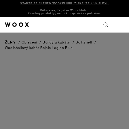
STAŇTE SE ČLENEM WOOXKLUBU, ZÍSKEJTE 50% SLEVU
Děkujeme, že jsi ve Woox klubu.
Všechny produkty jsou ti k dispozici za polovinu.
ŽENY
/
Oblečení
/
Bundy a kabáty
/
Softshell
/
Woolshellový kabát Rajala
Legion Blue