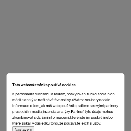
Tato webová stránka používá cookies
K personalizaci obsahu a reklam, poskytování funkcí sociálních
médií a analýze naší návštěvnosti využíváme soubory cookie.
Informace o tom, jak náš web používáte, sdílíme se svými partnery
pro sociální média, inzerci a analýzy. Partneři tyto údaje mohou
zkombinovat s dalšími informacemi, které jste jim poskytli nebo
které získali v důsledku toho, že používáte jejich služby.
Nastavení