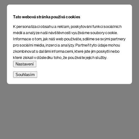
Tato webová stránka používá cookies
K personalizaci obsahu a reklam, poskytování funkcí sociálních
médií a analýze naší návštěvnosti využíváme soubory cookie.
Informace o tom, jak náš web používáte, sdílíme se svými partnery
pro sociální média, inzerci a analýzy. Partneři tyto údaje mohou
zkombinovat s dalšími informacemi, které jste jim poskytli nebo
které získali v důsledku toho, že používáte jejich služby.
Nastavení
Souhlasím