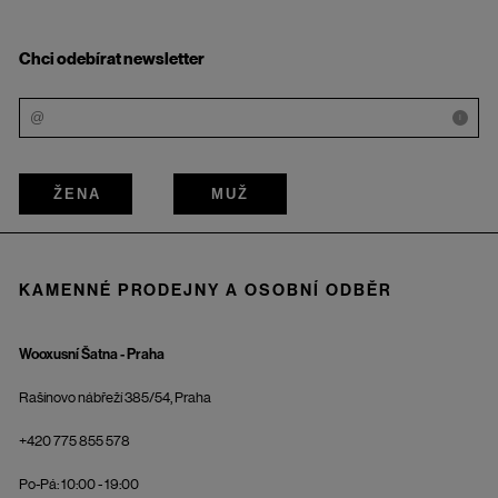
Chci odebírat newsletter
i
ŽENA
MUŽ
KAMENNÉ PRODEJNY A OSOBNÍ ODBĚR
Wooxusní Šatna - Praha
Rašínovo nábřeží 385/54, Praha
+420 775 855 578
Po-Pá: 10:00 - 19:00