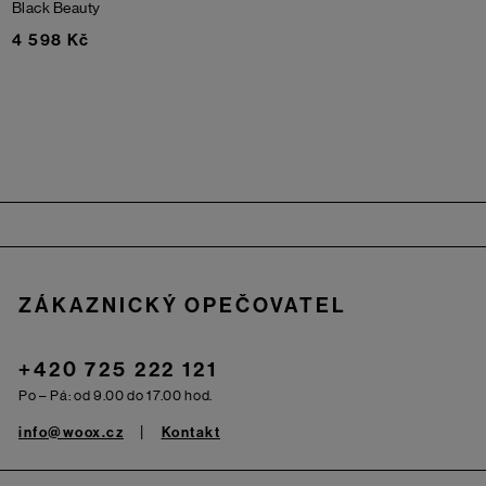
Black Beauty
4 598 Kč
Zápatí
ZÁKAZNICKÝ OPEČOVATEL
+420 725 222 121
Po – Pá: od 9.00 do 17.00 hod.
info@woox.cz
Kontakt