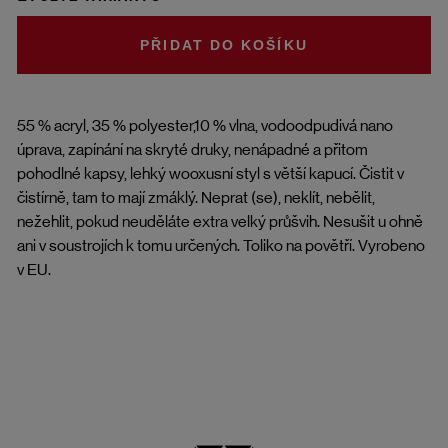
DO KOŠÍKU
55 % acryl, 35 % polyester,10 % vlna, vodoodpudivá nano
úprava, zapínání na skryté druky, nenápadné a přitom
pohodlné kapsy, lehký wooxusní styl s větší kapucí. Čistit v
čistírně, tam to mají zmáklý. Neprat (se), neklít, nebělit,
nežehlit, pokud neuděláte extra velký průšvih. Nesušit u ohně
ani v soustrojích k tomu určených. Toliko na povětří. Vyrobeno
v EU.