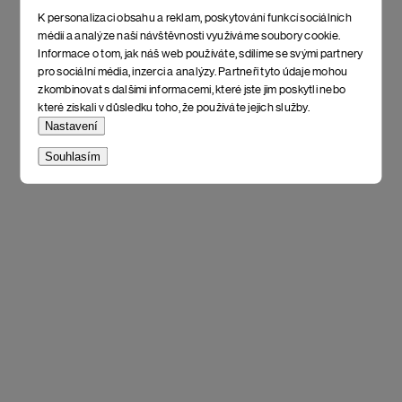
K personalizaci obsahu a reklam, poskytování funkcí sociálních
médií a analýze naší návštěvnosti využíváme soubory cookie.
Informace o tom, jak náš web používáte, sdílíme se svými partnery
pro sociální média, inzerci a analýzy. Partneři tyto údaje mohou
zkombinovat s dalšími informacemi, které jste jim poskytli nebo
které získali v důsledku toho, že používáte jejich služby.
Nastavení
Souhlasím