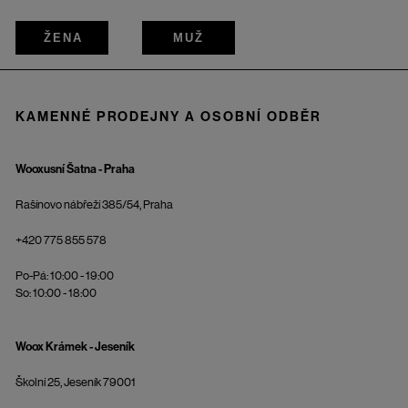
ŽENA
MUŽ
KAMENNÉ PRODEJNY A OSOBNÍ ODBĚR
Wooxusní Šatna - Praha
Rašínovo nábřeží 385/54, Praha
+420 775 855 578
Po-Pá: 10:00 - 19:00
So: 10:00 - 18:00
Woox Krámek - Jeseník
Školní 25, Jeseník 79001