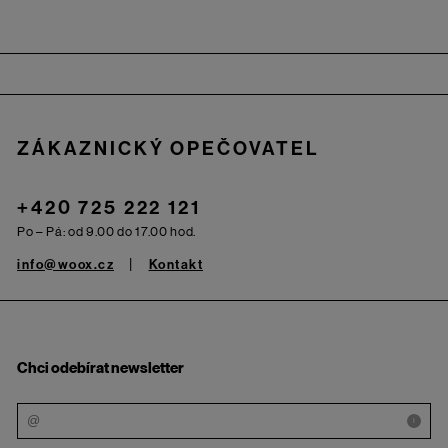
Zápatí
ZÁKAZNICKÝ OPEČOVATEL
+420 725 222 121
Po – Pá: od 9.00 do 17.00 hod.
info@woox.cz
Kontakt
Chci odebírat newsletter
i