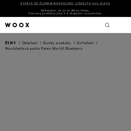
STAŇTE SE ČLENEM WOOXKLUBU, ZÍSKEJTE 50% SLEVU
Děkujeme, že jsi ve Woox klubu.
Všechny produkty jsou ti k dispozici za polovinu.
ŽENY
/
Oblečení
/
Bundy a kabáty
/
Softshell
/
Woolshellová parka Pateo Myrtilli
Blueberry