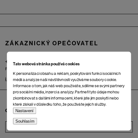
Zápatí
ZÁKAZNICKÝ OPEČOVATEL
+420 725 222 121
Tato webová stránka používá cookies
Po – Pá: od 9.00 do 17.00 hod.
K personalizaci obsahu a reklam, poskytování funkcí sociálních
info@woox.cz
Kontakt
médií a analýze naší návštěvnosti využíváme soubory cookie.
Informace o tom, jak náš web používáte, sdílíme se svými partnery
pro sociální média, inzerci a analýzy. Partneři tyto údaje mohou
zkombinovat s dalšími informacemi, které jste jim poskytli nebo
které získali v důsledku toho, že používáte jejich služby.
Chci odebírat newsletter
Nastavení
Souhlasím
i