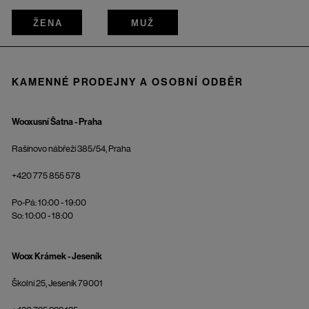
ŽENA
MUŽ
KAMENNÉ PRODEJNY A OSOBNÍ ODBĚR
Wooxusní Šatna - Praha
Rašínovo nábřeží 385/54, Praha
+420 775 855 578
Po-Pá: 10:00 - 19:00
So: 10:00 - 18:00
Woox Krámek - Jeseník
Školní 25, Jeseník 79001