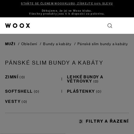
STAŇTE SE ČLENEM WOOXKLUBU, ZÍSKEJTE 50% SLEVU
Děkujeme, že jsi ve Woox klubu.
Všechny produkty jsou ti k dispozici za polovinu.
MUŽI
/
Oblečení
/
Bundy a kabáty
/
Pánské slim bundy a kabáty
PÁNSKÉ SLIM BUNDY A KABÁTY
ZIMNÍ
LEHKÉ BUNDY A
VĚTROVKY
SOFTSHELL
PLÁŠTENKY
VESTY