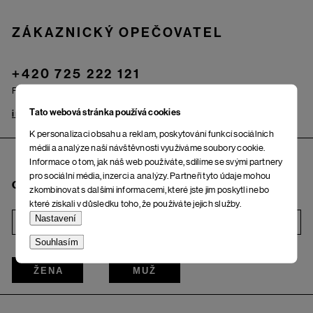
ZÁKAZNICKÝ OPEČOVATEL
+420 725 222 121
Po – Pá: od 9.00 do 17.00 hod.
Tato webová stránka používá cookies
info@woox.cz
Kontakt
K personalizaci obsahu a reklam, poskytování funkcí sociálních
médií a analýze naší návštěvnosti využíváme soubory cookie.
Informace o tom, jak náš web používáte, sdílíme se svými partnery
pro sociální média, inzerci a analýzy. Partneři tyto údaje mohou
Chci odebírat newsletter
zkombinovat s dalšími informacemi, které jste jim poskytli nebo
které získali v důsledku toho, že používáte jejich služby.
Nastavení
i
Souhlasím
ŽENA
MUŽ