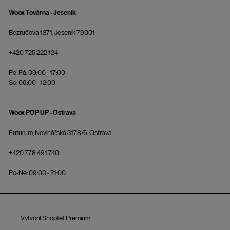
Woox Továrna - Jeseník
Bezručova 1371, Jeseník 79001
+420 725 222 124
Po-Pá: 09:00 - 17:00
So: 09:00 - 12:00
Woox POP UP - Ostrava
Futurum, Novinářská 3178/6, Ostrava
+420 778 491 740
Po-Ne: 09:00 - 21:00
Vytvořil Shoptet Premium