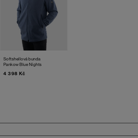
Softshellová bunda
Pankow
Blue Nights
4 398 Kč
Zápatí