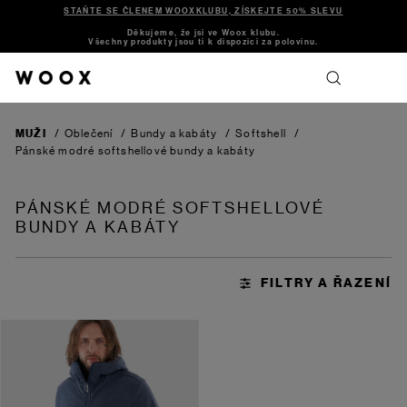
STAŇTE SE ČLENEM WOOXKLUBU, ZÍSKEJTE 50% SLEVU
Děkujeme, že jsi ve Woox klubu.
Všechny produkty jsou ti k dispozici za polovinu.
MUŽI
/
Oblečení
/
Bundy a kabáty
/
Softshell
/
Pánské modré softshellové bundy a kabáty
PÁNSKÉ MODRÉ SOFTSHELLOVÉ
BUNDY A KABÁTY