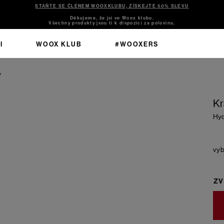
STAŇTE SE ČLENEM WOOXKLUBU, ZÍSKEJTE 50% SLEVU
Děkujeme, že jsi ve Woox klubu.
Všechny produkty jsou ti k dispozici za polovinu.
I
WOOX KLUB
#WOOXERS
o
Kr
Hy
ZV