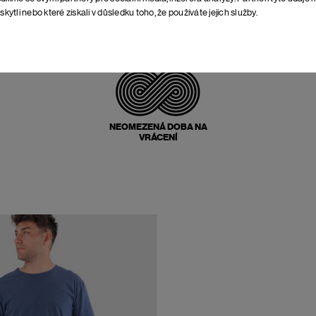
skytli nebo které získali v důsledku toho, že používáte jejich služby.
POŠTOVNÉ ZPĚT
ZDARMA
NEOMEZENÁ DOBA NA
VRÁCENÍ