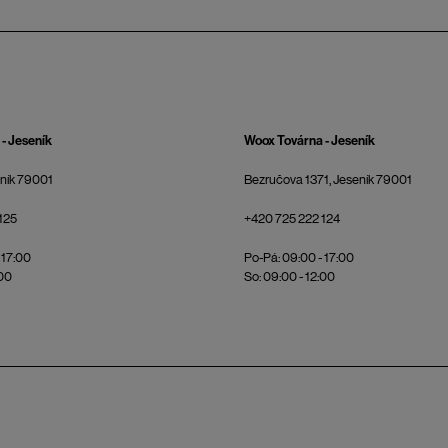
- Jeseník
Woox Továrna - Jeseník
eník 79001
Bezručova 1371, Jeseník 79001
125
+420 725 222 124
 17:00
Po-Pá: 09:00 - 17:00
:00
So: 09:00 - 12:00