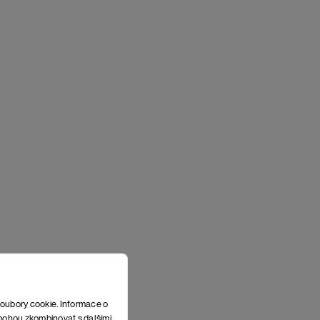
soubory cookie. Informace o
e mohou zkombinovat s dalšími