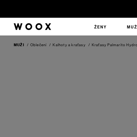
ŽENY
MUŽ
MUŽI
/
Oblečení
/
Kalhoty a kraťasy
/
Kraťasy Palmarito
Hydr