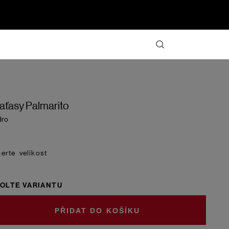
aťasy Palmarito
dro
velikost
OLTE VARIANTU
DO KOŠÍKU