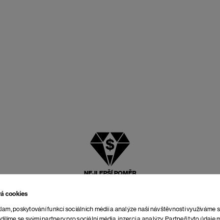
NEJLEPŠÍ POMĚR
CENY A KVALITY
vá cookies
lam, poskytování funkcí sociálních médií a analýze naší návštěvnosti využíváme 
dílíme se svými partnery pro sociální média, inzerci a analýzy. Partneři tyto údaj