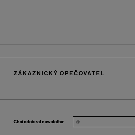
Zápatí
ZÁKAZNICKÝ OPEČOVATEL
Chci odebírat newsletter