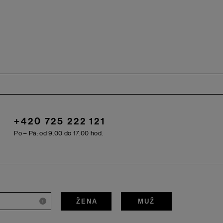
+420 725 222 121
Po – Pá: od 9.00 do 17.00 hod.
ŽENA
MUŽ
i