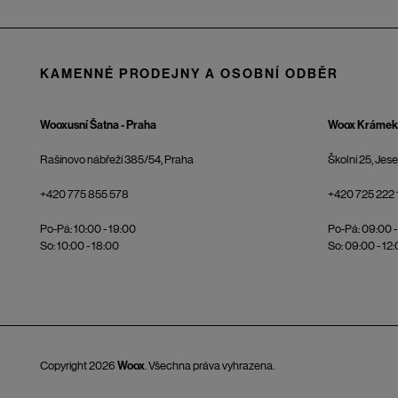
KAMENNÉ PRODEJNY A OSOBNÍ ODBĚR
Wooxusní Šatna - Praha
Woox Krámek 
Rašínovo nábřeží 385/54, Praha
Školní 25, Jes
+420 775 855 578
+420 725 222 
Po-Pá: 10:00 - 19:00
Po-Pá: 09:00 -
So: 10:00 - 18:00
So: 09:00 - 12
Copyright 2026
Woox
. Všechna práva vyhrazena.