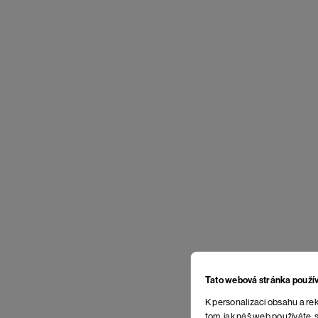
Tato webová stránka použí
K personalizaci obsahu a rek
tom, jak náš web používáte, s