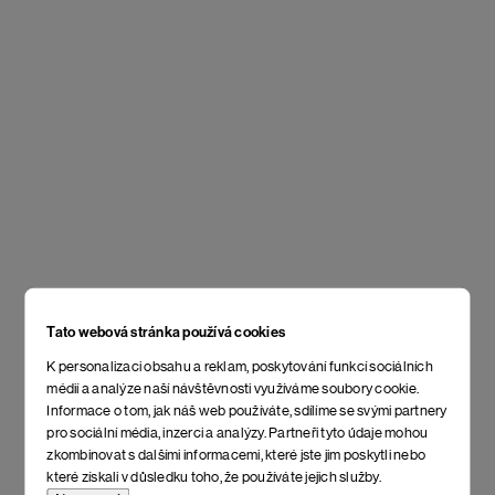
Tato webová stránka používá cookies
K personalizaci obsahu a reklam, poskytování funkcí sociálních
médií a analýze naší návštěvnosti využíváme soubory cookie.
Informace o tom, jak náš web používáte, sdílíme se svými partnery
pro sociální média, inzerci a analýzy. Partneři tyto údaje mohou
zkombinovat s dalšími informacemi, které jste jim poskytli nebo
které získali v důsledku toho, že používáte jejich služby.