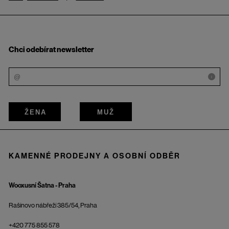
Chci odebírat newsletter
i
ŽENA
MUŽ
KAMENNÉ PRODEJNY A OSOBNÍ ODBĚR
Wooxusní Šatna - Praha
Rašínovo nábřeží 385/54, Praha
+420 775 855 578