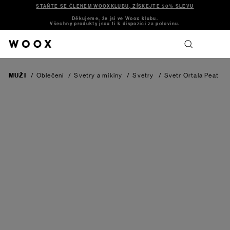
STAŇTE SE ČLENEM WOOXKLUBU, ZÍSKEJTE 50% SLEVU
Děkujeme, že jsi ve Woox klubu.
Všechny produkty jsou ti k dispozici za polovinu.
MUŽI
/
Oblečení
/
Svetry a mikiny
/
Svetry
/
Svetr Ortala
Peat