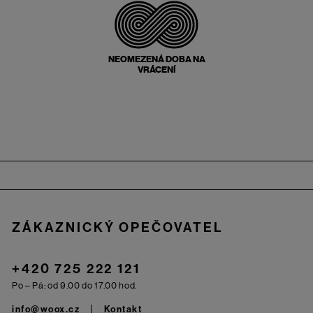
NEOMEZENÁ DOBA NA
VRÁCENÍ
Zápatí
ZÁKAZNICKÝ OPEČOVATEL
+420 725 222 121
Po – Pá: od 9.00 do 17.00 hod.
info@woox.cz
Kontakt