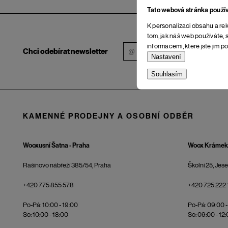
Tato webová stránka použí
K personalizaci obsahu a rek
tom, jak náš web používáte, s
informacemi, které jste jim po
Chci odebírat newsletter
Nastavení
Souhlasím
KAMENNÉ PRODEJNY A OSOBNÍ ODBĚR
Wooxusní Šatna - Praha
Woox Krámek 
Rašínovo nábřeží 385/54, Praha
Školní 25, Jes
+420 775 855 578
+420 725 222 
Po-Pá: 10:00 - 19:00
Po-Pá: 09:00 -
So: 10:00 - 18:00
So: 09:00 - 12