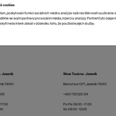
vá cookies
lam, poskytování funkcí sociálních médií a analýze naší návštěvnosti využíváme 
dílíme se svými partnery pro sociální média, inzerci a analýzy. Partneři tyto údaj
skytli nebo které získali v důsledku toho, že používáte jejich služby.
ŽENA
MUŽ
i
- Jeseník
Woox Továrna - Jeseník
eník 79001
Bezručova 1371, Jeseník 79001
125
+420 725 222 124
 17:00
Po-Pá: 09:00 - 17:00
:00
So: 09:00 - 12:00