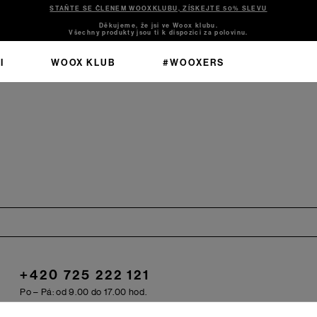
STAŇTE SE ČLENEM WOOXKLUBU, ZÍSKEJTE 50% SLEVU
Děkujeme, že jsi ve Woox klubu.
Všechny produkty jsou ti k dispozici za polovinu.
I
WOOX KLUB
#WOOXERS
+420 725 222 121
Po – Pá: od 9.00 do 17.00 hod.