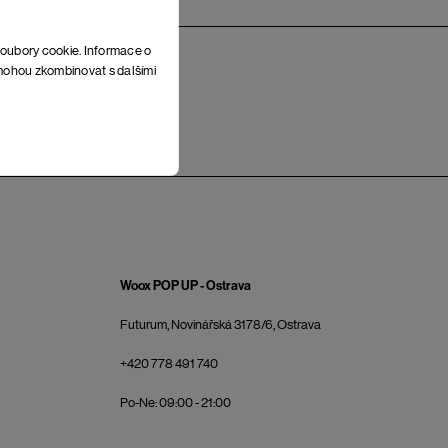
soubory cookie. Informace o
e mohou zkombinovat s dalšími
Woox POP UP - Ostrava
Futurum, Novinářská 3178/6, Ostrava
+420 778 491 740
Po-Ne: 09:00 - 21:00