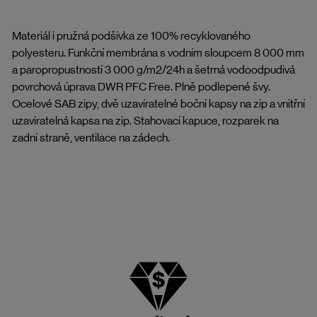
Materiál i pružná podšívka ze 100% recyklovaného
polyesteru. Funkční membrána s vodním sloupcem 8 000 mm
a paropropustností 3 000 g/m2/24h a šetrná vodoodpudivá
povrchová úprava DWR PFC Free. Plně podlepené švy.
Ocelové SAB zipy, dvě uzavíratelné boční kapsy na zip a vnitřní
uzaviratelná kapsa na zip. Stahovací kapuce, rozparek na
zadní straně, ventilace na zádech.