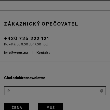
Zápatí
ZÁKAZNICKÝ OPEČOVATEL
+420 725 222 121
Po – Pá: od 9.00 do 17.00 hod.
info@woox.cz
Kontakt
Chci odebírat newsletter
i
ŽENA
MUŽ