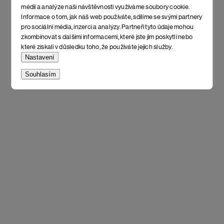
médií a analýze naší návštěvnosti využíváme soubory cookie.
Informace o tom, jak náš web používáte, sdílíme se svými partnery
pro sociální média, inzerci a analýzy. Partneři tyto údaje mohou
zkombinovat s dalšími informacemi, které jste jim poskytli nebo
které získali v důsledku toho, že používáte jejich služby.
Nastavení
Souhlasím