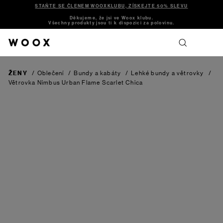
STAŇTE SE ČLENEM WOOXKLUBU, ZÍSKEJTE 50% SLEVU
Děkujeme, že jsi ve Woox klubu.
Všechny produkty jsou ti k dispozici za polovinu.
ŽENY
/
Oblečení
/
Bundy a kabáty
/
Lehké bundy a větrovky
/
Větrovka Nimbus Urban Flame Scarlet Chica