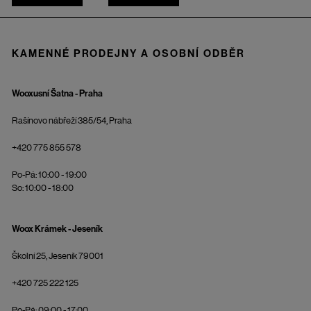
KAMENNÉ PRODEJNY A OSOBNÍ ODBĚR
Wooxusní Šatna - Praha
Rašínovo nábřeží 385/54, Praha
+420 775 855 578
Po-Pá: 10:00 - 19:00
So: 10:00 - 18:00
Woox Krámek - Jeseník
Školní 25, Jeseník 79001
+420 725 222 125
Po-Pá: 09:00 - 17:00