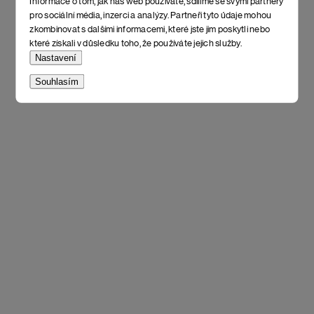
Informace o tom, jak náš web používáte, sdílíme se svými partnery
pro sociální média, inzerci a analýzy. Partneři tyto údaje mohou
zkombinovat s dalšími informacemi, které jste jim poskytli nebo
které získali v důsledku toho, že používáte jejich služby.
Nastavení
Souhlasím