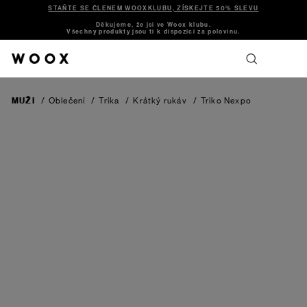
STAŇTE SE ČLENEM WOOXKLUBU, ZÍSKEJTE 50% SLEVU
Děkujeme, že jsi ve Woox klubu.
Všechny produkty jsou ti k dispozici za polovinu.
MUŽI
/
Oblečení
/
Trika
/
Krátký rukáv
/
Triko Nexpo