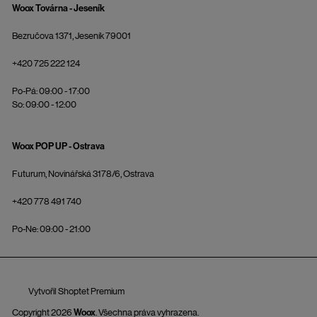
Woox Továrna - Jeseník
Bezručova 1371, Jeseník 79001
+420 725 222 124
Po-Pá: 09:00 - 17:00
So: 09:00 - 12:00
Woox POP UP - Ostrava
Futurum, Novinářská 3178/6, Ostrava
+420 778 491 740
Po-Ne: 09:00 - 21:00
Vytvořil Shoptet Premium
Copyright 2026
Woox
. Všechna práva vyhrazena.