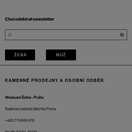
Chci odebírat newsletter
i
ŽENA
MUŽ
KAMENNÉ PRODEJNY A OSOBNÍ ODBĚR
Wooxusní Šatna - Praha
Rašínovo nábřeží 385/54, Praha
+420 775 855 578
Po-Pá: 10:00 - 19:00