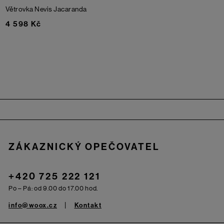
Větrovka Nevis
Jacaranda
4 598 Kč
Zápatí
ZÁKAZNICKÝ OPEČOVATEL
+420 725 222 121
Po – Pá: od 9.00 do 17.00 hod.
info@woox.cz
Kontakt