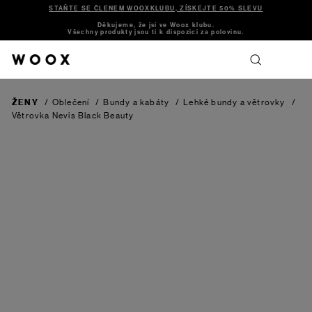
STAŇTE SE ČLENEM WOOXKLUBU, ZÍSKEJTE 50% SLEVU
Děkujeme, že jsi ve Woox klubu.
Všechny produkty jsou ti k dispozici za polovinu.
ŽENY
/
Oblečení
/
Bundy a kabáty
/
Lehké bundy a větrovky
/
Větrovka Nevis
Black Beauty