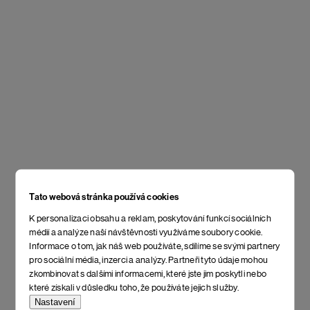
Tato webová stránka používá cookies
K personalizaci obsahu a reklam, poskytování funkcí sociálních
médií a analýze naší návštěvnosti využíváme soubory cookie.
Informace o tom, jak náš web používáte, sdílíme se svými partnery
pro sociální média, inzerci a analýzy. Partneři tyto údaje mohou
zkombinovat s dalšími informacemi, které jste jim poskytli nebo
které získali v důsledku toho, že používáte jejich služby.
Nastavení