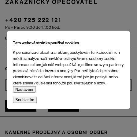
ZÁKAZNICKÝ OPEČOVATEL
+420 725 222 121
Po – Pá: od 9.00 do 17.00 hod.
info@woox.cz
Kontakt
Tato webová stránka používá cookies
K personalizaci obsahu a reklam, poskytování funkcí sociálních
médií a analýze naší návštěvnosti využíváme soubory cookie.
Informace o tom, jak náš web používáte, sdílíme se svými partnery
Chci odebírat newsletter
pro sociální média, inzerci a analýzy. Partneři tyto údaje mohou
zkombinovat s dalšími informacemi, které jste jim poskytli nebo
které získali v důsledku toho, že používáte jejich služby.
i
Nastavení
Souhlasím
ŽENA
MUŽ
KAMENNÉ PRODEJNY A OSOBNÍ ODBĚR