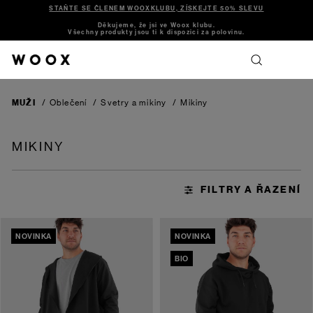
STAŇTE SE ČLENEM WOOXKLUBU, ZÍSKEJTE 50% SLEVU
Děkujeme, že jsi ve Woox klubu.
Všechny produkty jsou ti k dispozici za polovinu.
MUŽI
/
Oblečení
/
Svetry a mikiny
/
Mikiny
MIKINY
NOVINKA
NOVINKA
BIO