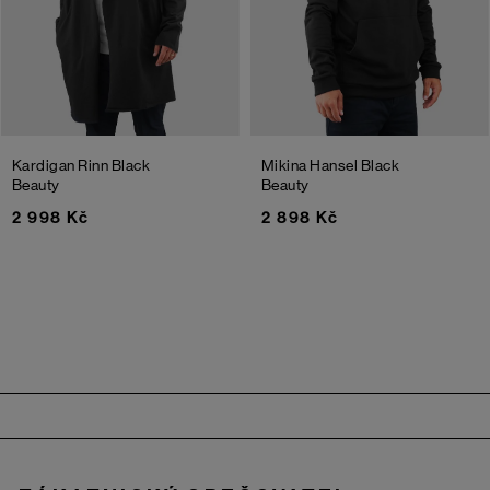
Kardigan Rinn
Black
Mikina Hansel
Black
Beauty
Beauty
2 998 Kč
2 898 Kč
Zápatí