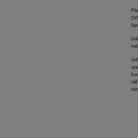
Pás
Ort
Spo
Údr
mě
Údr
vys
kor
náh
mim