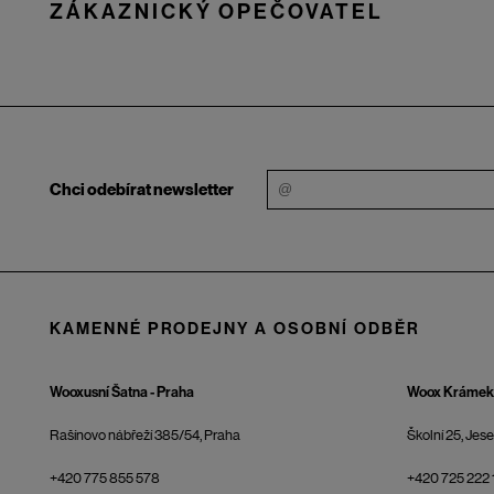
ZÁKAZNICKÝ OPEČOVATEL
Chci odebírat newsletter
KAMENNÉ PRODEJNY A OSOBNÍ ODBĚR
Wooxusní Šatna - Praha
Woox Krámek 
Rašínovo nábřeží 385/54, Praha
Školní 25, Jes
+420 775 855 578
+420 725 222 