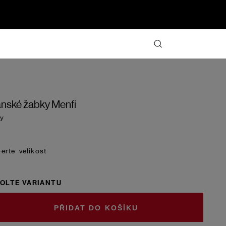
nské žabky Menfi
y
velikost
OLTE VARIANTU
DO KOŠÍKU