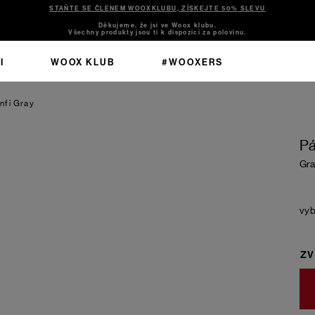
STAŇTE SE ČLENEM WOOXKLUBU, ZÍSKEJTE 50% SLEVU
Děkujeme, že jsi ve Woox klubu.
Všechny produkty jsou ti k dispozici za polovinu.
I
WOOX KLUB
#WOOXERS
nfi
Gray
Pá
Gra
ZV