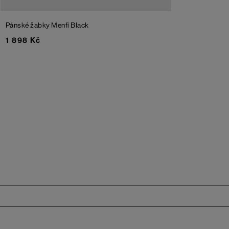
Pánské žabky Menfi
Black
1 898 Kč
Zápatí