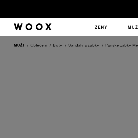
ŽENY
MUŽ
MUŽI
/
Oblečení
/
Boty
/
Sandály a žabky
/
Pánské žabky Me