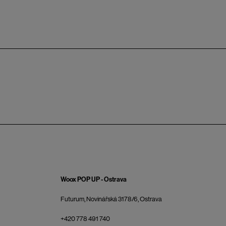
Woox POP UP - Ostrava
Futurum, Novinářská 3178/6, Ostrava
+420 778 491 740