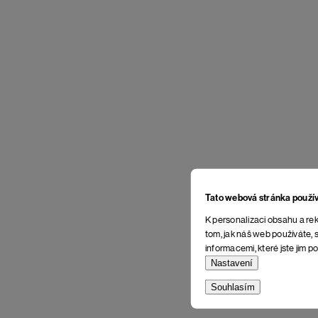
Tato webová stránka použí
K personalizaci obsahu a rek
tom, jak náš web používáte, s
informacemi, které jste jim po
Nastavení
Souhlasím