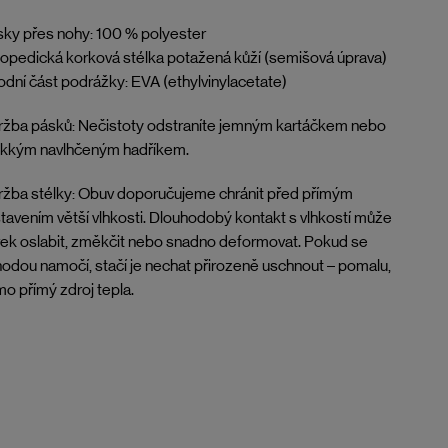
ky přes nohy: 100 % polyester
opedická korková stélka potažená kůží (semišová úprava)
dní část podrážky: EVA (ethylvinylacetate)
žba pásků: Nečistoty odstraníte jemným kartáčkem nebo
kkým navlhčeným hadříkem.
žba stélky: Obuv doporučujeme chránit před přímým
tavením větší vlhkosti. Dlouhodobý kontakt s vlhkostí může
ek oslabit, změkčit nebo snadno deformovat. Pokud se
odou namočí, stačí je nechat přirozeně uschnout – pomalu,
o přímý zdroj tepla.