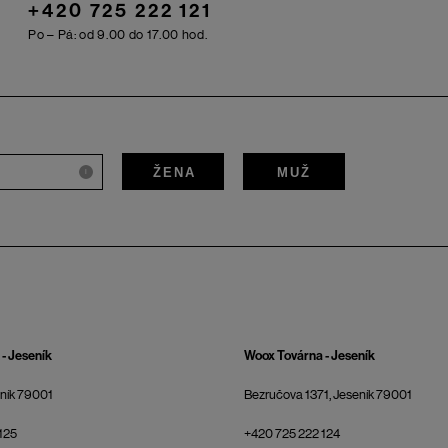
+420 725 222 121
Po – Pá: od 9.00 do 17.00 hod.
ŽENA
MUŽ
i
- Jeseník
Woox Továrna - Jeseník
eník 79001
Bezručova 1371, Jeseník 79001
125
+420 725 222 124