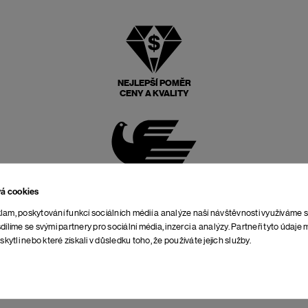
NEJLEPŠÍ POMĚR
CENY A KVALITY
POŠTOVNÉ ZPĚT
ZDARMA
vá cookies
lam, poskytování funkcí sociálních médií a analýze naší návštěvnosti využíváme 
dílíme se svými partnery pro sociální média, inzerci a analýzy. Partneři tyto údaj
skytli nebo které získali v důsledku toho, že používáte jejich služby.
NEOMEZENÁ DOBA NA
VRÁCENÍ