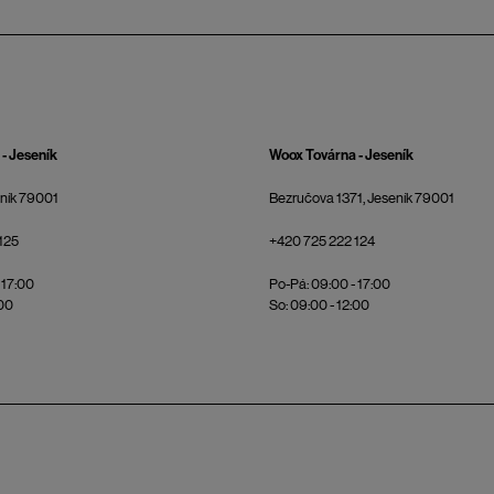
- Jeseník
Woox Továrna - Jeseník
eník 79001
Bezručova 1371, Jeseník 79001
125
+420 725 222 124
 17:00
Po-Pá: 09:00 - 17:00
:00
So: 09:00 - 12:00