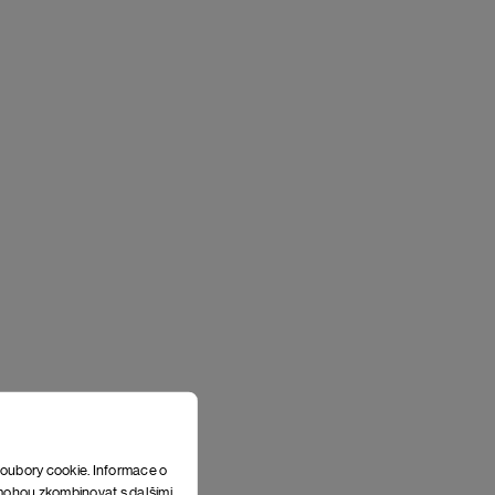
soubory cookie. Informace o
e mohou zkombinovat s dalšími