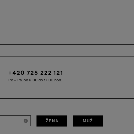
+420 725 222 121
Po – Pá: od 9.00 do 17.00 hod.
ŽENA
MUŽ
i