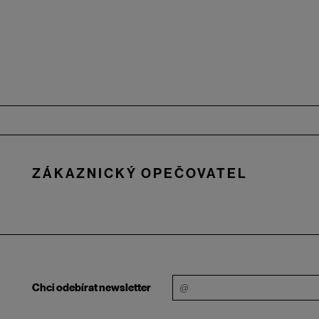
Zápatí
ZÁKAZNICKÝ OPEČOVATEL
Chci odebírat newsletter