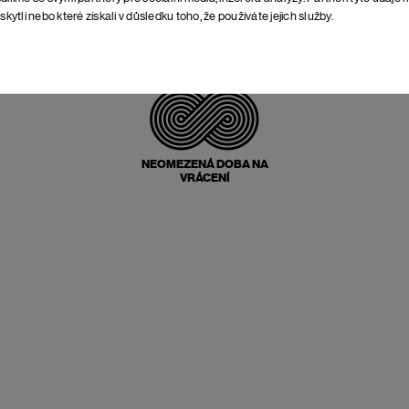
skytli nebo které získali v důsledku toho, že používáte jejich služby.
POŠTOVNÉ ZPĚT
ZDARMA
NEOMEZENÁ DOBA NA
VRÁCENÍ