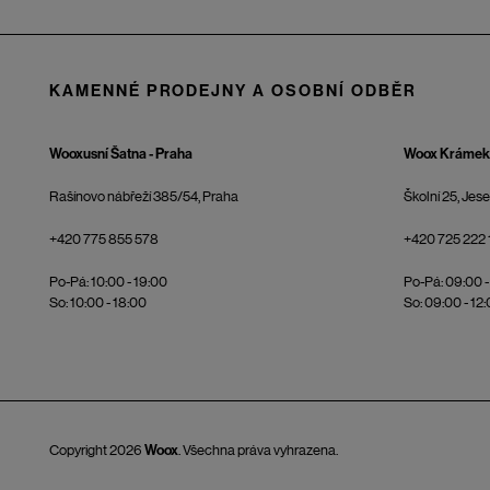
KAMENNÉ PRODEJNY A OSOBNÍ ODBĚR
Wooxusní Šatna - Praha
Woox Krámek 
Rašínovo nábřeží 385/54, Praha
Školní 25, Jes
+420 775 855 578
+420 725 222 
Po-Pá: 10:00 - 19:00
Po-Pá: 09:00 -
So: 10:00 - 18:00
So: 09:00 - 12
Copyright 2026
Woox
. Všechna práva vyhrazena.