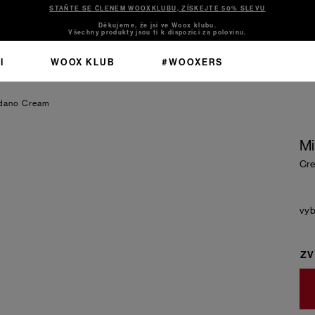
STAŇTE SE ČLENEM WOOXKLUBU, ZÍSKEJTE 50% SLEVU
Děkujeme, že jsi ve Woox klubu.
Všechny produkty jsou ti k dispozici za polovinu.
I
WOOX KLUB
#WOOXERS
edano
Cream
Mi
Cr
ZV