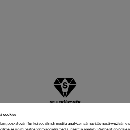
NEJLEPŠÍ POMĚR
CENY A KVALITY
vá cookies
lam, poskytování funkcí sociálních médií a analýze naší návštěvnosti využíváme 
dílíme se svými partnery pro sociální média, inzerci a analýzy. Partneři tyto údaj