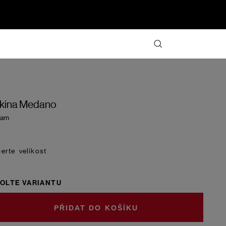
kina Medano
eam
velikost
OLTE VARIANTU
DO KOŠÍKU