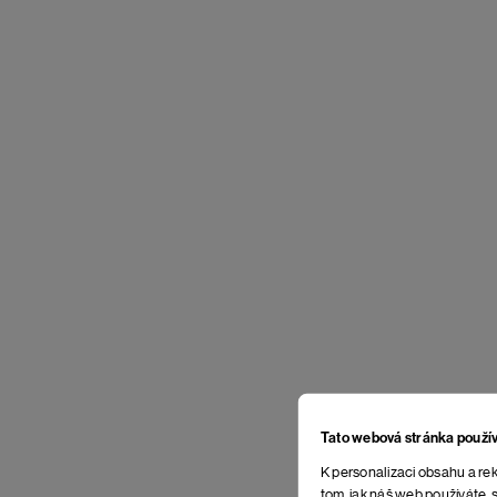
Tato webová stránka použí
K personalizaci obsahu a rek
tom, jak náš web používáte, s