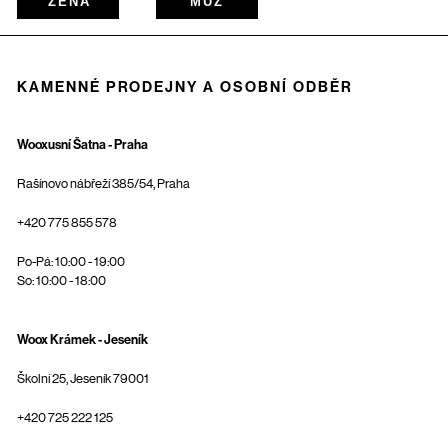
ŽENA
MUŽ
KAMENNÉ PRODEJNY A OSOBNÍ ODBĚR
Wooxusní Šatna - Praha
Rašínovo nábřeží 385/54, Praha
+420 775 855 578
Po-Pá: 10:00 - 19:00
So: 10:00 - 18:00
Woox Krámek - Jeseník
Školní 25, Jeseník 79001
+420 725 222 125