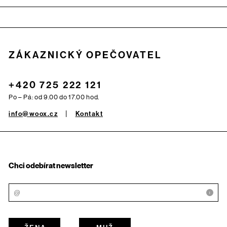
Zápatí
ZÁKAZNICKÝ OPEČOVATEL
+420 725 222 121
Po – Pá: od 9.00 do 17.00 hod.
info@woox.cz
Kontakt
Chci odebírat newsletter
i