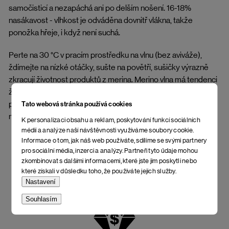
samočisticí a nezapáchá ani po delším nošení. 16-18%
nasákavost - vlhkost je odváděna dovnitř vlákna, takže
ponožka hřeje, i když není suchá.
Perte na 30 °C v pracím prostředku na vlnu (bez aviváže),
ždímejte na nízké otáčky, sušte na povětří, sušičky výrazně
zkracují životnost produktů z merina. Merino vlna má tendenci
žmolkovat. Nebuďte z toho smutní, na funkci to nemá
pražádný vliv. Připravte se na to, že jiné ponožky už nikdy
Tato webová stránka používá cookies
nebudete chtít.
K personalizaci obsahu a reklam, poskytování funkcí sociálních
médií a analýze naší návštěvnosti využíváme soubory cookie.
Informace o tom, jak náš web používáte, sdílíme se svými partnery
pro sociální média, inzerci a analýzy. Partneři tyto údaje mohou
zkombinovat s dalšími informacemi, které jste jim poskytli nebo
které získali v důsledku toho, že používáte jejich služby.
Nastavení
Souhlasím