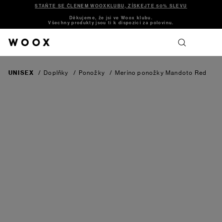
STAŇTE SE ČLENEM WOOXKLUBU, ZÍSKEJTE 50% SLEVU
Děkujeme, že jsi ve Woox klubu.
Všechny produkty jsou ti k dispozici za polovinu.
UNISEX
/
Doplňky
/
Ponožky
/
Merino ponožky Mandoto
Red