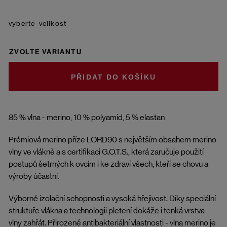
velikost
ZVOLTE VARIANTU
DO KOŠÍKU
85 % vlna - merino, 10 % polyamid, 5 % elastan
Prémiová merino příze LORD90 s největším obsahem merino
vlny ve vlákně a s certifikaci G.O.T.S., která zaručuje použití
postupů šetrných k ovcím i ke zdraví všech, kteří se chovu a
výroby účastní.
Výborné izolační schopnosti a vysoká hřejivost. Díky speciální
struktuře vlákna a technologii pletení dokáže i tenká vrstva
vlny zahřát. Přirozené antibakteriální vlastnosti - vlna merino je