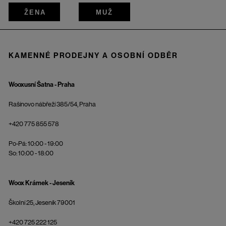
ŽENA
MUŽ
KAMENNÉ PRODEJNY A OSOBNÍ ODBĚR
Wooxusní Šatna - Praha
Rašínovo nábřeží 385/54, Praha
+420 775 855 578
Po-Pá: 10:00 - 19:00
So: 10:00 - 18:00
Woox Krámek - Jeseník
Školní 25, Jeseník 79001
+420 725 222 125