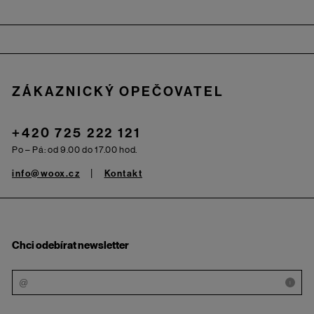
Zápatí
ZÁKAZNICKÝ OPEČOVATEL
+420 725 222 121
Po – Pá: od 9.00 do 17.00 hod.
info@woox.cz
Kontakt
Chci odebírat newsletter
i