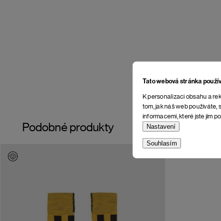
Tato webová stránka použí
K personalizaci obsahu a rek
tom, jak náš web používáte, s
informacemi, které jste jim po
Podobné produkty
Nastavení
Souhlasím