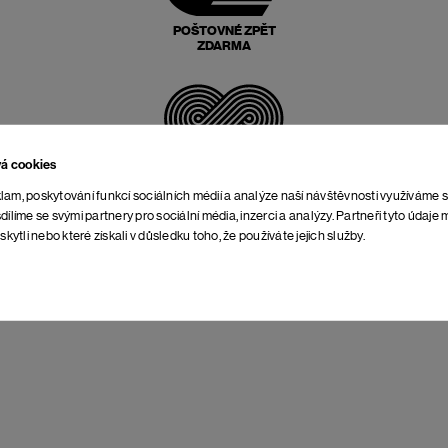
POŠTOVNÉ ZPĚT
ZDARMA
vá cookies
NEOMEZENÁ DOBA NA
VRÁCENÍ
lam, poskytování funkcí sociálních médií a analýze naší návštěvnosti využíváme 
dílíme se svými partnery pro sociální média, inzerci a analýzy. Partneři tyto údaj
skytli nebo které získali v důsledku toho, že používáte jejich služby.