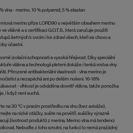
% vlna - merino, 10 % polyamid, 5 % elastan
émiová merino příze LORD90 s největším obsahem merino
y ve vlákně a s certifikaci G.O.T.S., která zaručuje použití
tupů šetrných k ovcím i ke zdraví všech, kteří se chovu a
oby účastní.
orné izolační schopnosti a vysoká hřejivost. Díky speciální
uktuře vlákna a technologii pletení dokáže i tenká vrstva vlny
řát. Přirozené antibakteriální vlastnosti - vlna merino je
očisticí a nezapáchá ani po delším nošení. 16-18%
ákavost - vlhkost je odváděna dovnitř vlákna, takže ponožka
je, i když není suchá.
te na 30 °C v pracím prostředku na vlnu (bez aviváže),
mejte na nízké otáčky, sušte na povětří, sušičky výrazně
acují životnost produktů z merina. Merino vlna má tendenci
lkovat. Nebuďte z toho smutní, na funkci to nemá pražádný