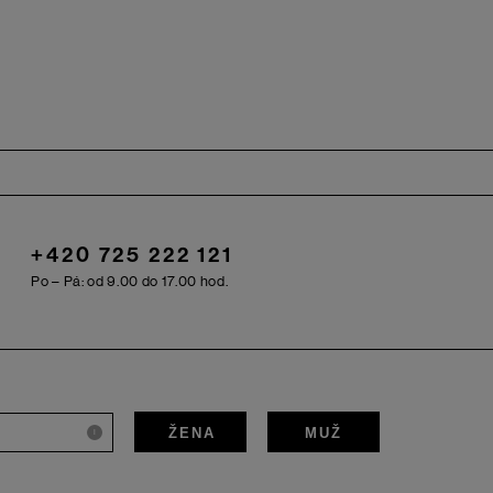
+420 725 222 121
Po – Pá: od 9.00 do 17.00 hod.
ŽENA
MUŽ
i