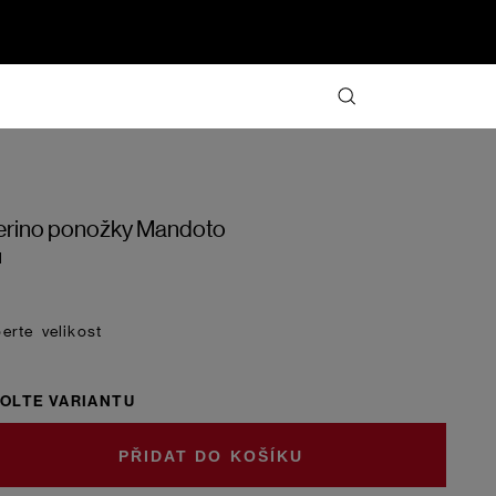
rino ponožky Mandoto
d
velikost
OLTE VARIANTU
DO KOŠÍKU