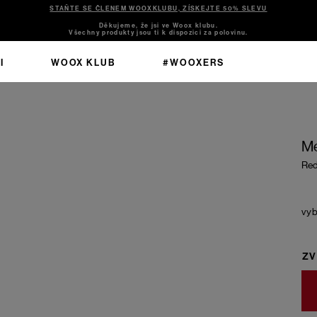
STAŇTE SE ČLENEM WOOXKLUBU, ZÍSKEJTE 50% SLEVU
Děkujeme, že jsi ve Woox klubu.
Všechny produkty jsou ti k dispozici za polovinu.
I
WOOX KLUB
#WOOXERS
Me
Re
ZV