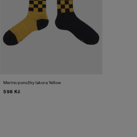
Merino ponožky Iakora
Yellow
598 Kč