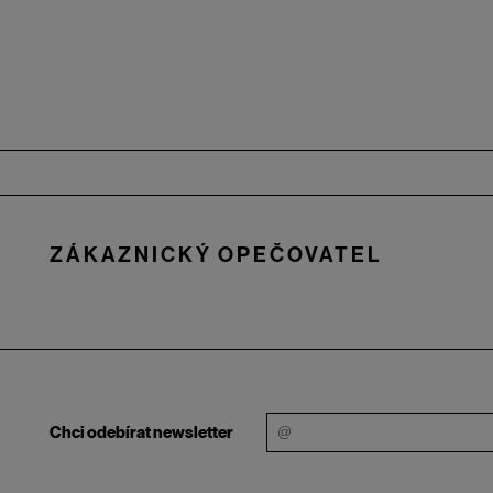
Zápatí
ZÁKAZNICKÝ OPEČOVATEL
Chci odebírat newsletter