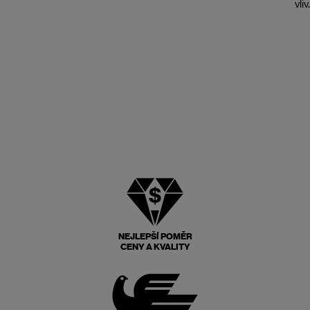
vli
NEJLEPŠÍ POMĚR
CENY A KVALITY