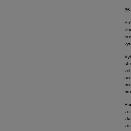
85 
Pr
vln
pos
výr
Výb
str
zah
sam
nas
hře
Per
ždí
zkr
žmo