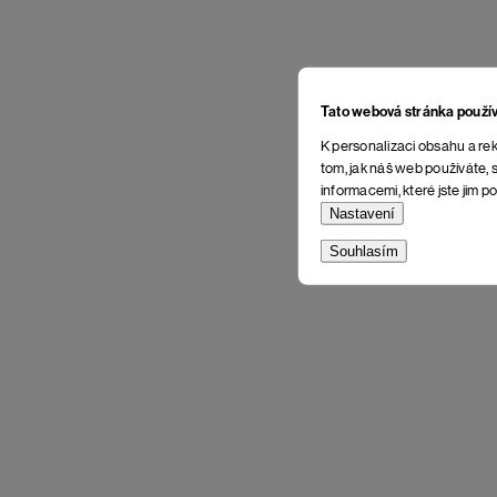
Tato webová stránka použí
K personalizaci obsahu a rek
tom, jak náš web používáte, s
informacemi, které jste jim po
Nastavení
Souhlasím