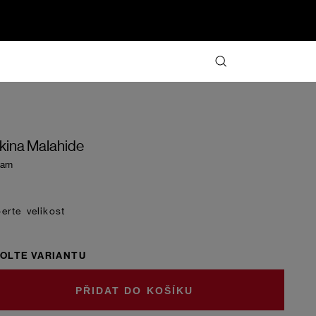
kina Malahide
eam
velikost
OLTE VARIANTU
DO KOŠÍKU