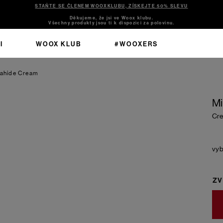
STAŇTE SE ČLENEM WOOXKLUBU, ZÍSKEJTE 50% SLEVU
Děkujeme, že jsi ve Woox klubu.
Všechny produkty jsou ti k dispozici za polovinu.
I
WOOX KLUB
#WOOXERS
lahide
Cream
Mi
Cr
ZV