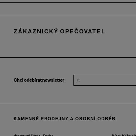
Zápatí
ZÁKAZNICKÝ OPEČOVATEL
Chci odebírat newsletter
KAMENNÉ PRODEJNY A OSOBNÍ ODBĚR