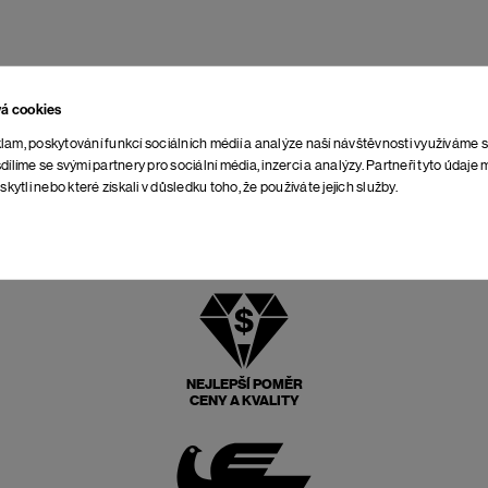
vá cookies
lam, poskytování funkcí sociálních médií a analýze naší návštěvnosti využíváme 
dílíme se svými partnery pro sociální média, inzerci a analýzy. Partneři tyto údaj
skytli nebo které získali v důsledku toho, že používáte jejich služby.
NEJLEPŠÍ POMĚR
CENY A KVALITY