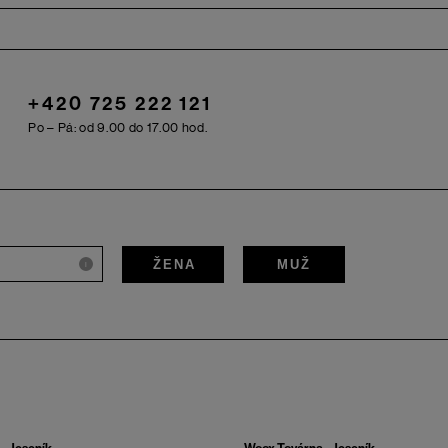
+420 725 222 121
Po – Pá: od 9.00 do 17.00 hod.
ŽENA
MUŽ
i