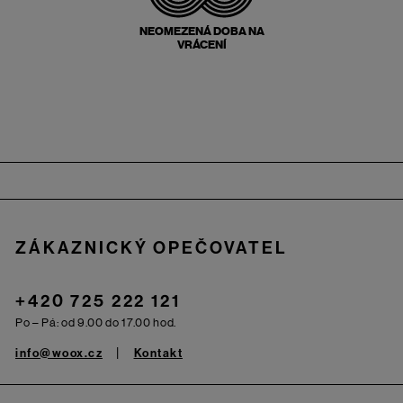
NEOMEZENÁ DOBA NA
VRÁCENÍ
Zápatí
ZÁKAZNICKÝ OPEČOVATEL
+420 725 222 121
Po – Pá: od 9.00 do 17.00 hod.
info@woox.cz
Kontakt