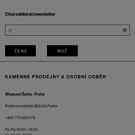
Chci odebírat newsletter
i
ŽENA
MUŽ
KAMENNÉ PRODEJNY A OSOBNÍ ODBĚR
Wooxusní Šatna - Praha
Rašínovo nábřeží 385/54, Praha
+420 775 855 578
Po-Pá: 10:00 - 19:00