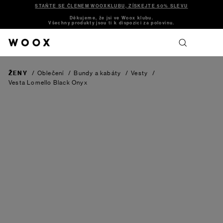
STAŇTE SE ČLENEM WOOXKLUBU, ZÍSKEJTE 50% SLEVU
Děkujeme, že jsi ve Woox klubu.
Všechny produkty jsou ti k dispozici za polovinu.
ŽENY
/
Oblečení
/
Bundy a kabáty
/
Vesty
/
Vesta Lomello
Black Onyx