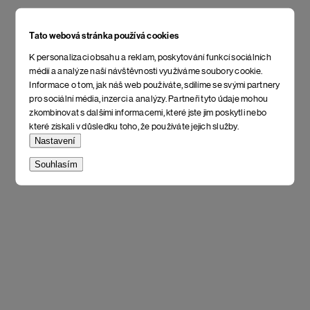
Tato webová stránka používá cookies
K personalizaci obsahu a reklam, poskytování funkcí sociálních
médií a analýze naší návštěvnosti využíváme soubory cookie.
Informace o tom, jak náš web používáte, sdílíme se svými partnery
pro sociální média, inzerci a analýzy. Partneři tyto údaje mohou
zkombinovat s dalšími informacemi, které jste jim poskytli nebo
které získali v důsledku toho, že používáte jejich služby.
Nastavení
Souhlasím