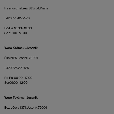
Rašínovo nábřeží 385/54, Praha
+420 775 855 578
Po-Pá: 10:00 - 19:00
So: 10:00 - 18:00
Woox Krámek - Jeseník
Školní 25, Jeseník 79001
+420 725 222 125
Po-Pá: 09:00 - 17:00
So: 09:00 - 12:00
Woox Továrna - Jeseník
Bezručova 1371, Jeseník 79001