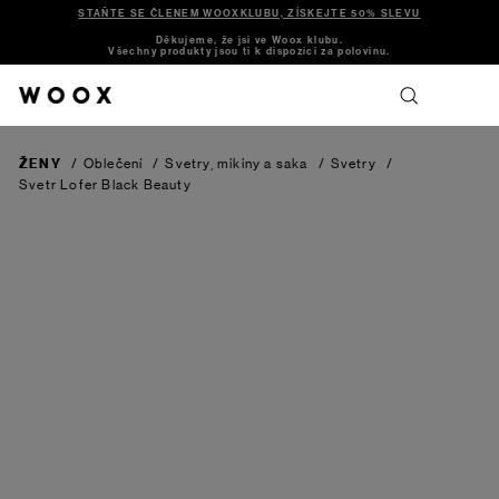
STAŇTE SE ČLENEM WOOXKLUBU, ZÍSKEJTE 50% SLEVU
Děkujeme, že jsi ve Woox klubu.
Všechny produkty jsou ti k dispozici za polovinu.
ŽENY
/
Oblečení
/
Svetry, mikiny a saka
/
Svetry
/
Svetr Lofer
Black Beauty