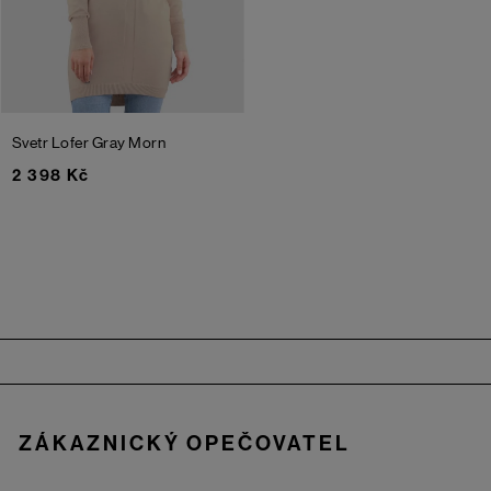
Svetr Lofer
Gray Morn
2 398 Kč
Zápatí
ZÁKAZNICKÝ OPEČOVATEL