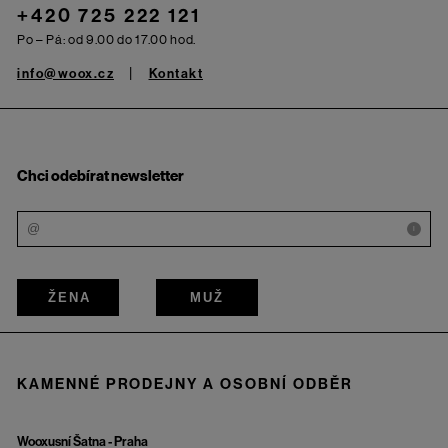
+420 725 222 121
Po – Pá: od 9.00 do 17.00 hod.
info@woox.cz
Kontakt
Chci odebírat newsletter
i
ŽENA
MUŽ
KAMENNÉ PRODEJNY A OSOBNÍ ODBĚR
Wooxusní Šatna - Praha