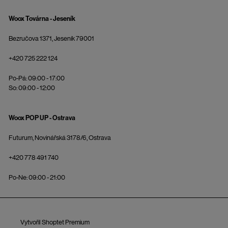
Woox Továrna - Jeseník
Bezručova 1371, Jeseník 79001
+420 725 222 124
Po-Pá: 09:00 - 17:00
So: 09:00 - 12:00
Woox POP UP - Ostrava
Futurum, Novinářská 3178/6, Ostrava
+420 778 491 740
Po-Ne: 09:00 - 21:00
Vytvořil Shoptet Premium