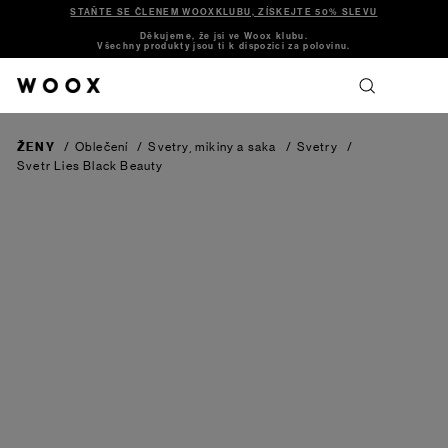
STAŇTE SE ČLENEM WOOXKLUBU, ZÍSKEJTE 50% SLEVU
Děkujeme, že jsi ve Woox klubu.
Všechny produkty jsou ti k dispozici za polovinu.
ŽENY
/
Oblečení
/
Svetry, mikiny a saka
/
Svetry
/
Svetr Lies
Black Beauty