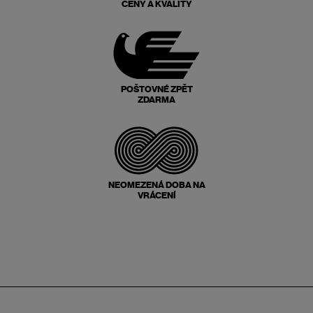
CENY A KVALITY
POŠTOVNÉ ZPĚT
ZDARMA
NEOMEZENÁ DOBA NA
VRÁCENÍ
Zápatí