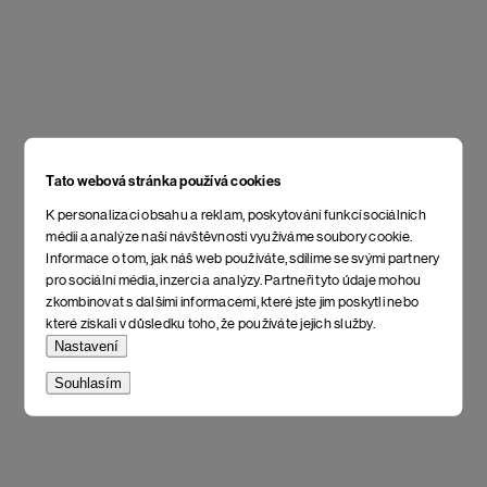
Tato webová stránka používá cookies
K personalizaci obsahu a reklam, poskytování funkcí sociálních
médií a analýze naší návštěvnosti využíváme soubory cookie.
Informace o tom, jak náš web používáte, sdílíme se svými partnery
pro sociální média, inzerci a analýzy. Partneři tyto údaje mohou
zkombinovat s dalšími informacemi, které jste jim poskytli nebo
které získali v důsledku toho, že používáte jejich služby.
Nastavení
Souhlasím