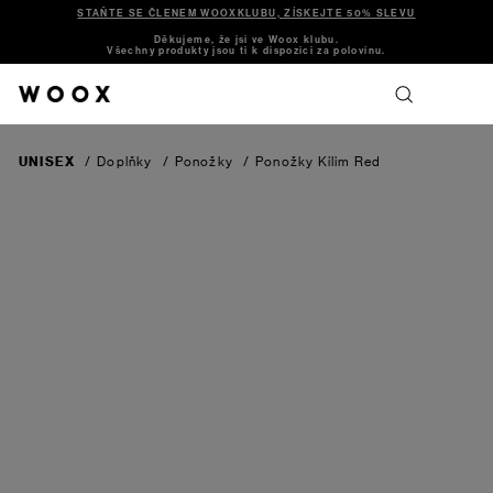
STAŇTE SE ČLENEM WOOXKLUBU, ZÍSKEJTE 50% SLEVU
Děkujeme, že jsi ve Woox klubu.
Všechny produkty jsou ti k dispozici za polovinu.
UNISEX
/
Doplňky
/
Ponožky
/
Ponožky Kilim
Red