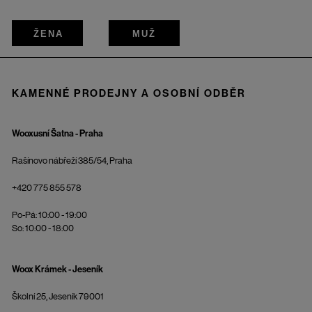
ŽENA
MUŽ
KAMENNÉ PRODEJNY A OSOBNÍ ODBĚR
Wooxusní Šatna - Praha
Rašínovo nábřeží 385/54, Praha
+420 775 855 578
Po-Pá: 10:00 - 19:00
So: 10:00 - 18:00
Woox Krámek - Jeseník
Školní 25, Jeseník 79001