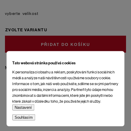
velikost
ZVOLTE VARIANTU
DO KOŠÍKU
Tato webová stránka používá cookies
Materiál: 85 % bavlna - česaná, 10 % polyamid, 5 % elastan
K personalizaci obsahu a reklam, poskytování funkcí sociálních
médií a analýze naší návštěvnosti využíváme soubory cookie.
Informace o tom, jak náš web používáte, sdílíme se svými partnery
pro sociální média, inzerci a analýzy. Partneři tyto údaje mohou
zkombinovat s dalšími informacemi, které jste jim poskytli nebo
které získali v důsledku toho, že používáte jejich služby.
Nastavení
Souhlasím