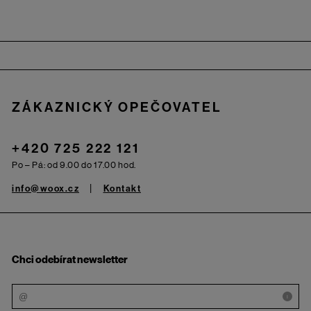
Zápatí
ZÁKAZNICKÝ OPEČOVATEL
+420 725 222 121
Po – Pá: od 9.00 do 17.00 hod.
info@woox.cz
Kontakt
Chci odebírat newsletter
i