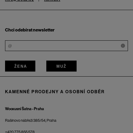
Chci odebírat newsletter
i
ŽENA
MUŽ
KAMENNÉ PRODEJNY A OSOBNÍ ODBĚR
Wooxusní Šatna - Praha
Rašínovo nábřeží 385/54, Praha
+420 775 855 578