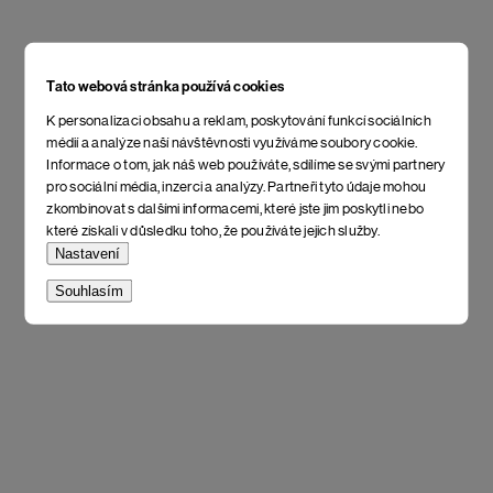
Tato webová stránka používá cookies
K personalizaci obsahu a reklam, poskytování funkcí sociálních
médií a analýze naší návštěvnosti využíváme soubory cookie.
Informace o tom, jak náš web používáte, sdílíme se svými partnery
pro sociální média, inzerci a analýzy. Partneři tyto údaje mohou
zkombinovat s dalšími informacemi, které jste jim poskytli nebo
které získali v důsledku toho, že používáte jejich služby.
Nastavení
Souhlasím