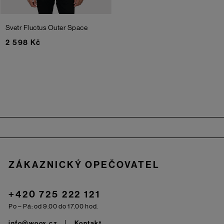
Svetr Fluctus
Outer Space
2 598 Kč
Zápatí
ZÁKAZNICKÝ OPEČOVATEL
+420 725 222 121
Po – Pá: od 9.00 do 17.00 hod.
info@woox.cz
Kontakt