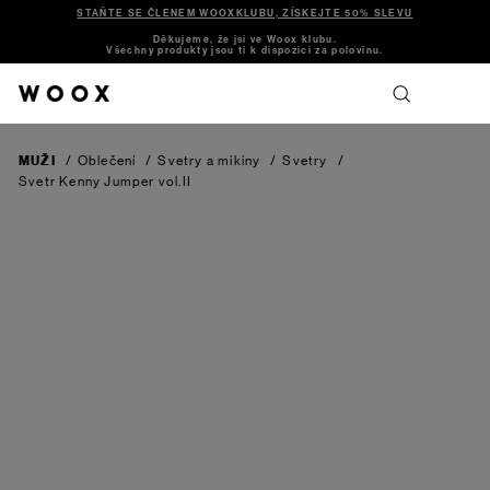
STAŇTE SE ČLENEM WOOXKLUBU, ZÍSKEJTE 50% SLEVU
Děkujeme, že jsi ve Woox klubu.
Všechny produkty jsou ti k dispozici za polovinu.
MUŽI
/
Oblečení
/
Svetry a mikiny
/
Svetry
/
Svetr Kenny Jumper vol.II