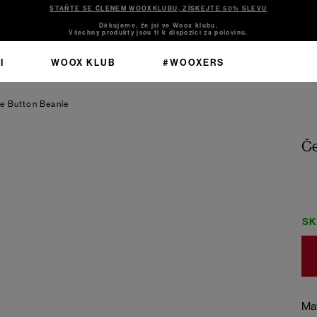
STAŇTE SE ČLENEM WOOXKLUBU, ZÍSKEJTE 50% SLEVU
Děkujeme, že jsi ve Woox klubu.
Všechny produkty jsou ti k dispozici za polovinu.
I
WOOX KLUB
#WOOXERS
e Button Beanie
Če
S
Mat