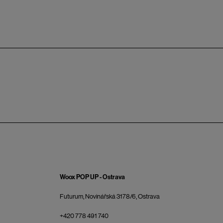
Woox POP UP - Ostrava
Futurum, Novinářská 3178/6, Ostrava
+420 778 491 740