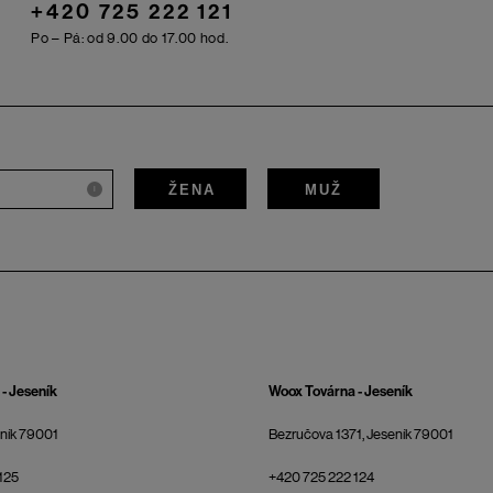
+420 725 222 121
Po – Pá: od 9.00 do 17.00 hod.
ŽENA
MUŽ
i
- Jeseník
Woox Továrna - Jeseník
eník 79001
Bezručova 1371, Jeseník 79001
125
+420 725 222 124