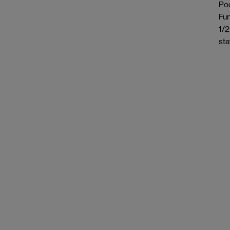
Pod
Fun
1/2
sta