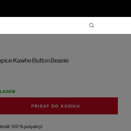
pice Kawhe Button Beanie
KLADEM
DO KOŠÍKU
eriál: 100 % polyakryl