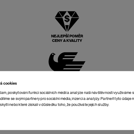
NEJLEPŠÍ POMĚR
CENY A KVALITY
POŠTOVNÉ ZPĚT
ZDARMA
vá cookies
lam, poskytování funkcí sociálních médií a analýze naší návštěvnosti využíváme 
dílíme se svými partnery pro sociální média, inzerci a analýzy. Partneři tyto údaj
skytli nebo které získali v důsledku toho, že používáte jejich služby.
NEOMEZENÁ DOBA NA
VRÁCENÍ