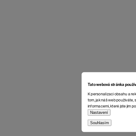
Tato webová stránka použí
K personalizaci obsahu a rek
tom, jak náš web používáte, s
informacemi, které jste jim po
Nastavení
Souhlasím