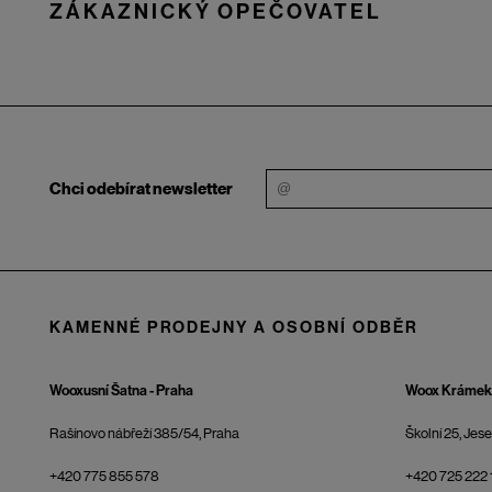
ZÁKAZNICKÝ OPEČOVATEL
Chci odebírat newsletter
KAMENNÉ PRODEJNY A OSOBNÍ ODBĚR
Wooxusní Šatna - Praha
Woox Krámek 
Rašínovo nábřeží 385/54, Praha
Školní 25, Jes
+420 775 855 578
+420 725 222 