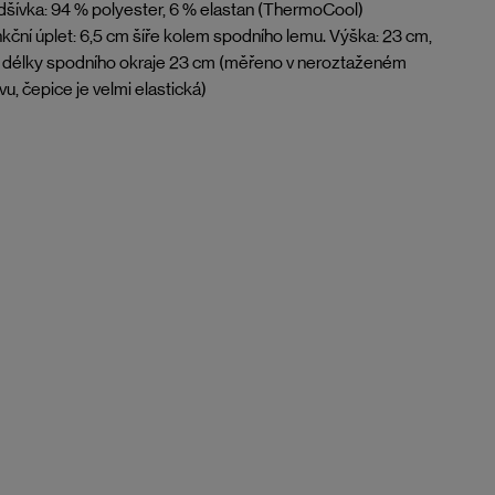
šívka: 94 % polyester, 6 % elastan (ThermoCool)
kční úplet: 6,5 cm šíře kolem spodního lemu. Výška: 23 cm,
 délky spodního okraje 23 cm (měřeno v neroztaženém
vu, čepice je velmi elastická)