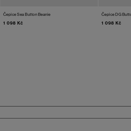
Čepice Sea Button Beanie
Čepice DG Butt
1 098 Kč
1 098 Kč
Zápatí