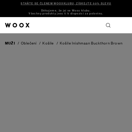
STAŇTE SE ČLENEM WOOXKLUBU, ZÍSKEJTE 50% SLEVU
Děkujeme, že jsi ve Woox klubu.
Všechny produkty jsou ti k dispozici za polovinu.
MUŽI
/
Oblečení
/
Košile
/
Košile Inishmaan
Buckthorn Brown