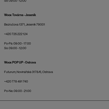
So: 09:00 - 12:00
Woox Továrna - Jeseník
Bezručova 1371, Jeseník 79001
+420 725 222 124
Po-Pá: 09:00 - 17:00
So: 09:00 - 12:00
Woox POP UP - Ostrava
Futurum, Novinářská 3178/6, Ostrava
+420 778 491 740
Po-Ne: 09:00 - 21:00