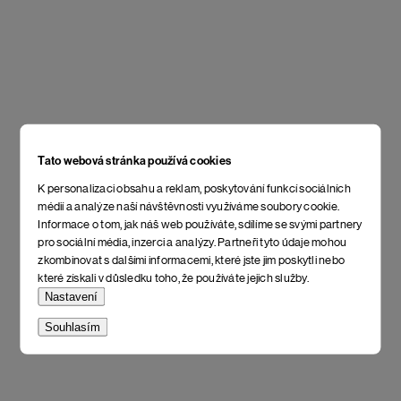
Tato webová stránka používá cookies
K personalizaci obsahu a reklam, poskytování funkcí sociálních
médií a analýze naší návštěvnosti využíváme soubory cookie.
Informace o tom, jak náš web používáte, sdílíme se svými partnery
pro sociální média, inzerci a analýzy. Partneři tyto údaje mohou
zkombinovat s dalšími informacemi, které jste jim poskytli nebo
které získali v důsledku toho, že používáte jejich služby.
Nastavení
Souhlasím