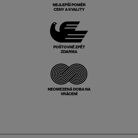
NEJLEPŠÍ POMĚR
CENY A KVALITY
POŠTOVNÉ ZPĚT
ZDARMA
NEOMEZENÁ DOBA NA
VRÁCENÍ
Zápatí