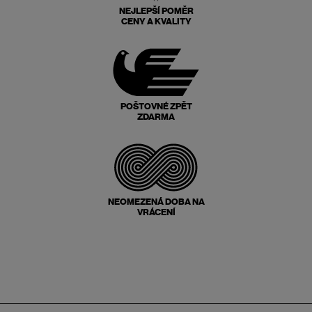
NEJLEPŠÍ POMĚR
CENY A KVALITY
POŠTOVNÉ ZPĚT
ZDARMA
NEOMEZENÁ DOBA NA
VRÁCENÍ
Zápatí