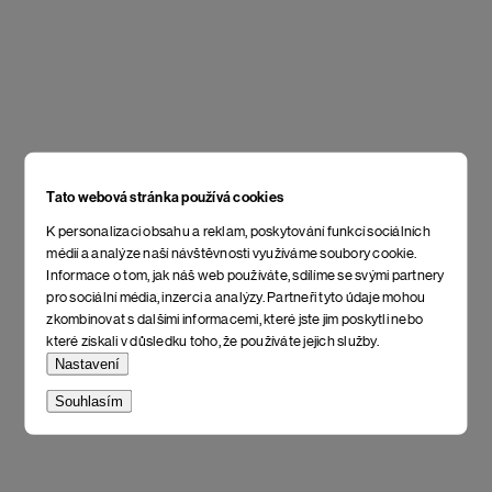
Tato webová stránka používá cookies
K personalizaci obsahu a reklam, poskytování funkcí sociálních
médií a analýze naší návštěvnosti využíváme soubory cookie.
Informace o tom, jak náš web používáte, sdílíme se svými partnery
pro sociální média, inzerci a analýzy. Partneři tyto údaje mohou
zkombinovat s dalšími informacemi, které jste jim poskytli nebo
které získali v důsledku toho, že používáte jejich služby.
Nastavení
Souhlasím