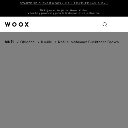
STAŇTE SE ČLENEM WOOXKLUBU, ZÍSKEJTE 50% SLEVU
Děkujeme, že jsi ve Woox klubu.
Všechny produkty jsou ti k dispozici za polovinu.
MUŽI
/
Oblečení
/
Košile
/
Košile Inishmaan
Buckthorn Brown