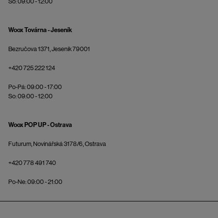
So: 09:00 - 12:00
Woox Továrna - Jeseník
Bezručova 1371, Jeseník 79001
+420 725 222 124
Po-Pá: 09:00 - 17:00
So: 09:00 - 12:00
Woox POP UP - Ostrava
Futurum, Novinářská 3178/6, Ostrava
+420 778 491 740
Po-Ne: 09:00 - 21:00