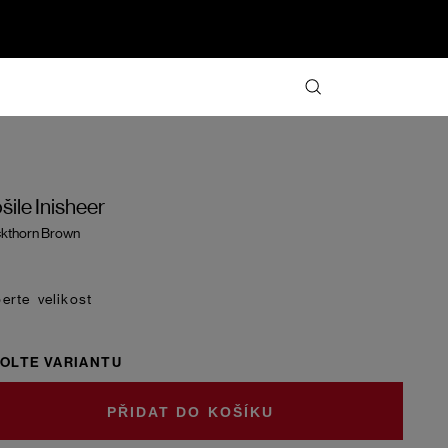
šile Inisheer
kthorn Brown
velikost
OLTE VARIANTU
DO KOŠÍKU