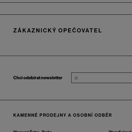
Zápatí
ZÁKAZNICKÝ OPEČOVATEL
Chci odebírat newsletter
KAMENNÉ PRODEJNY A OSOBNÍ ODBĚR