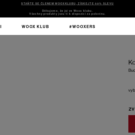
STAŇTE SE ČLENEM WOOXKLUBU, ZÍSKEJTE 50% SLEVU
Děkujeme, že jsi ve Woox klubu.
Všechny produkty jsou ti k dispozici za polovinu.
I
WOOX KLUB
#WOOXERS
Ko
Buc
ZV