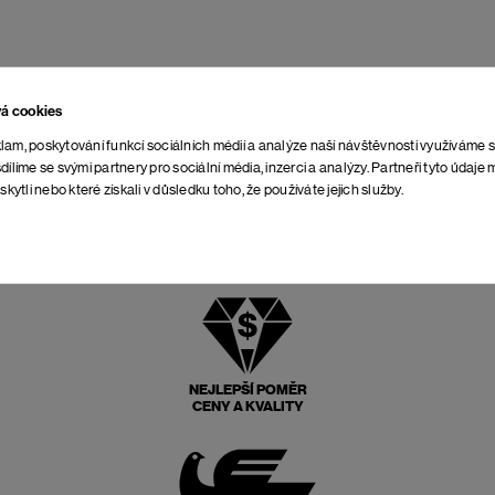
vá cookies
lam, poskytování funkcí sociálních médií a analýze naší návštěvnosti využíváme 
dílíme se svými partnery pro sociální média, inzerci a analýzy. Partneři tyto údaj
skytli nebo které získali v důsledku toho, že používáte jejich služby.
NEJLEPŠÍ POMĚR
CENY A KVALITY