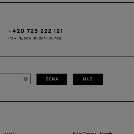
+420 725 222 121
Po – Pá: od 9.00 do 17.00 hod.
ŽENA
MUŽ
i