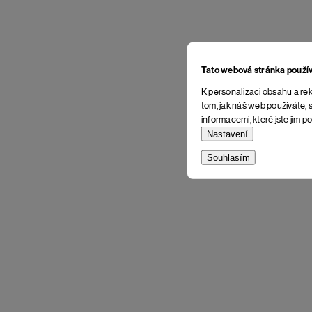
Tato webová stránka použí
K personalizaci obsahu a rek
tom, jak náš web používáte, s
informacemi, které jste jim po
Nastavení
Souhlasím