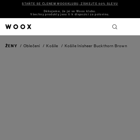
STAŇTE SE ČLENEM WOOXKLUBU, ZÍSKEJTE 50% SLEVU
Děkujeme, že jsi ve Woox klubu.
Všechny produkty jsou ti k dispozici za polovinu.
ŽENY
/
Oblečení
/
Košile
/
Košile Inisheer
Buckthorn Brown