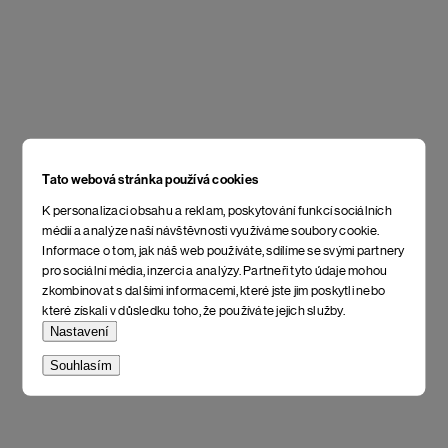
Tato webová stránka používá cookies
K personalizaci obsahu a reklam, poskytování funkcí sociálních
médií a analýze naší návštěvnosti využíváme soubory cookie.
Informace o tom, jak náš web používáte, sdílíme se svými partnery
pro sociální média, inzerci a analýzy. Partneři tyto údaje mohou
zkombinovat s dalšími informacemi, které jste jim poskytli nebo
které získali v důsledku toho, že používáte jejich služby.
Nastavení
Souhlasím