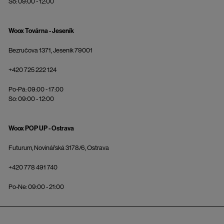
So: 09:00 - 12:00
Woox Továrna - Jeseník
Bezručova 1371, Jeseník 79001
+420 725 222 124
Po-Pá: 09:00 - 17:00
So: 09:00 - 12:00
Woox POP UP - Ostrava
Futurum, Novinářská 3178/6, Ostrava
+420 778 491 740
Po-Ne: 09:00 - 21:00