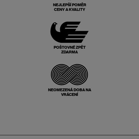
NEJLEPŠÍ POMĚR
CENY A KVALITY
POŠTOVNÉ ZPĚT
ZDARMA
NEOMEZENÁ DOBA NA
VRÁCENÍ
Zápatí