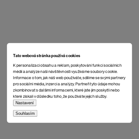
Tato webová stránka používá cookies
K personalizaci obsahu a reklam, poskytování funkcí sociálních
médií a analýze naší návštěvnosti využíváme soubory cookie.
Informace o tom, jak náš web používáte, sdílíme se svými partnery
pro sociální média, inzerci a analýzy. Partneři tyto údaje mohou
zkombinovat s dalšími informacemi, které jste jim poskytli nebo
které získali v důsledku toho, že používáte jejich služby.
Nastavení
Souhlasím