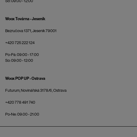
So: 09:00 - 12:00
Woox Továrna - Jeseník
Bezručova 1371, Jeseník 79001
+420 725 222 124
Po-Pá: 09:00 - 17:00
So: 09:00 - 12:00
Woox POP UP - Ostrava
Futurum, Novinářská 3178/6, Ostrava
+420 778 491 740
Po-Ne: 09:00 - 21:00