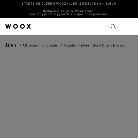
STAŇTE SE ČLENEM WOOXKLUBU, ZÍSKEJTE 50% SLEVU
Děkujeme, že jsi ve Woox klubu.
Všechny produkty jsou ti k dispozici za polovinu.
ŽENY
/
Oblečení
/
Košile
/
Košile Inisheer
Buckthorn Brown