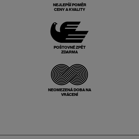
NEJLEPŠÍ POMĚR
CENY A KVALITY
POŠTOVNÉ ZPĚT
ZDARMA
NEOMEZENÁ DOBA NA
VRÁCENÍ
Zápatí