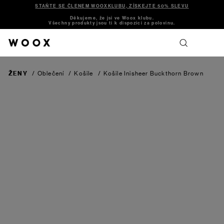
STAŇTE SE ČLENEM WOOXKLUBU, ZÍSKEJTE 50% SLEVU
Děkujeme, že jsi ve Woox klubu.
Všechny produkty jsou ti k dispozici za polovinu.
ŽENY
/
Oblečení
/
Košile
/
Košile Inisheer
Buckthorn Brown