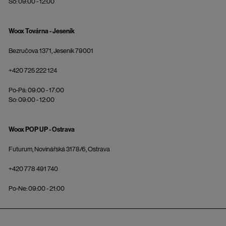
So: 09:00 - 12:00
Woox Továrna - Jeseník
Bezručova 1371, Jeseník 79001
+420 725 222 124
Po-Pá: 09:00 - 17:00
So: 09:00 - 12:00
Woox POP UP - Ostrava
Futurum, Novinářská 3178/6, Ostrava
+420 778 491 740
Po-Ne: 09:00 - 21:00