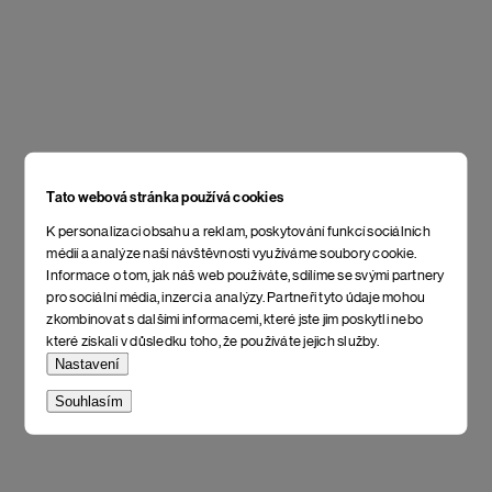
Tato webová stránka používá cookies
K personalizaci obsahu a reklam, poskytování funkcí sociálních
médií a analýze naší návštěvnosti využíváme soubory cookie.
Informace o tom, jak náš web používáte, sdílíme se svými partnery
pro sociální média, inzerci a analýzy. Partneři tyto údaje mohou
zkombinovat s dalšími informacemi, které jste jim poskytli nebo
které získali v důsledku toho, že používáte jejich služby.
Nastavení
Souhlasím