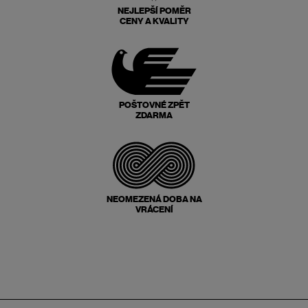
NEJLEPŠÍ POMĚR
CENY A KVALITY
POŠTOVNÉ ZPĚT
ZDARMA
NEOMEZENÁ DOBA NA
VRÁCENÍ
Zápatí