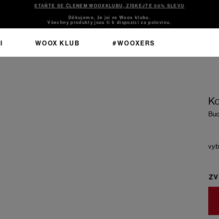
STAŇTE SE ČLENEM WOOXKLUBU, ZÍSKEJTE 50% SLEVU
Děkujeme, že jsi ve Woox klubu.
Všechny produkty jsou ti k dispozici za polovinu.
I
WOOX KLUB
#WOOXERS
Ko
Buc
ZV