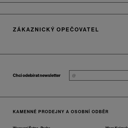
Zápatí
ZÁKAZNICKÝ OPEČOVATEL
Chci odebírat newsletter
KAMENNÉ PRODEJNY A OSOBNÍ ODBĚR