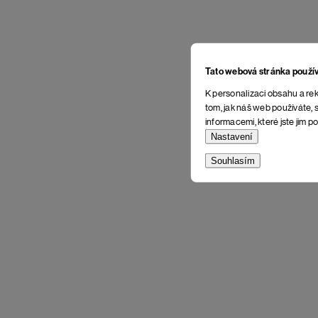
Tato webová stránka použí
K personalizaci obsahu a rek
tom, jak náš web používáte, s
informacemi, které jste jim po
Nastavení
Souhlasím