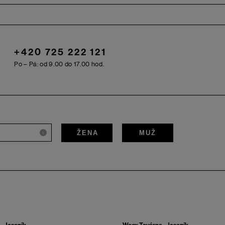
+420 725 222 121
Po – Pá: od 9.00 do 17.00 hod.
ŽENA
MUŽ
i