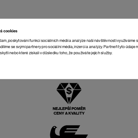
vá cookies
lam, poskytování funkcí sociálních médií a analýze naší návštěvnosti využíváme 
dílíme se svými partnery pro sociální média, inzerci a analýzy. Partneři tyto údaj
skytli nebo které získali v důsledku toho, že používáte jejich služby.
NEJLEPŠÍ POMĚR
CENY A KVALITY