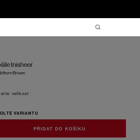
šile Inisheer
kthorn Brown
velikost
OLTE VARIANTU
DO KOŠÍKU