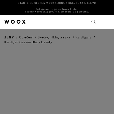
STAŇTE SE ČLENEM WOOXKLUBU, ZÍSKEJTE 50% SLEVU
Děkujeme, že jsi ve Woox klubu.
Všechny produkty jsou ti k dispozici za polovinu.
ŽENY
/
Oblečení
/
Svetry, mikiny a saka
/
Kardigany
/
Kardigan Gassen
Black Beauty