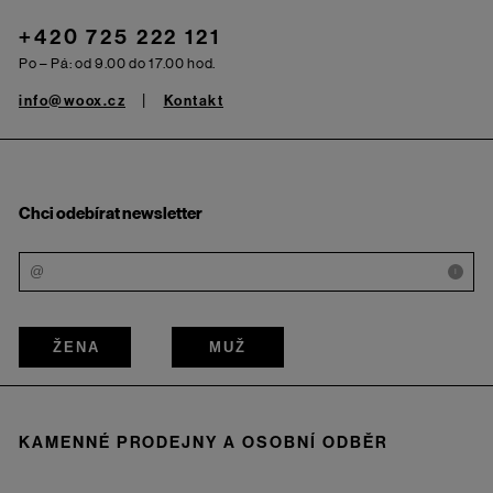
+420 725 222 121
Po – Pá: od 9.00 do 17.00 hod.
info@woox.cz
Kontakt
Chci odebírat newsletter
i
ŽENA
MUŽ
KAMENNÉ PRODEJNY A OSOBNÍ ODBĚR