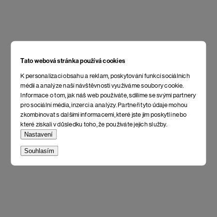
Tato webová stránka používá cookies
K personalizaci obsahu a reklam, poskytování funkcí sociálních
médií a analýze naší návštěvnosti využíváme soubory cookie.
Informace o tom, jak náš web používáte, sdílíme se svými partnery
pro sociální média, inzerci a analýzy. Partneři tyto údaje mohou
zkombinovat s dalšími informacemi, které jste jim poskytli nebo
které získali v důsledku toho, že používáte jejich služby.
Nastavení
Souhlasím