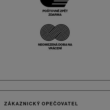
POŠTOVNÉ ZPĚT
ZDARMA
NEOMEZENÁ DOBA NA
VRÁCENÍ
Zápatí
ZÁKAZNICKÝ OPEČOVATEL