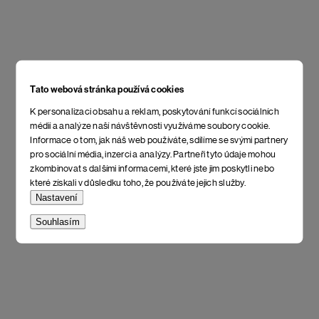
Tato webová stránka používá cookies
K personalizaci obsahu a reklam, poskytování funkcí sociálních
médií a analýze naší návštěvnosti využíváme soubory cookie.
Informace o tom, jak náš web používáte, sdílíme se svými partnery
pro sociální média, inzerci a analýzy. Partneři tyto údaje mohou
zkombinovat s dalšími informacemi, které jste jim poskytli nebo
které získali v důsledku toho, že používáte jejich služby.
Nastavení
Souhlasím