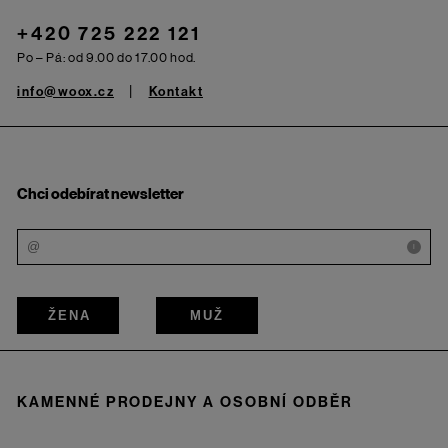
+420 725 222 121
Po – Pá: od 9.00 do 17.00 hod.
info@woox.cz
Kontakt
Chci odebírat newsletter
i
ŽENA
MUŽ
KAMENNÉ PRODEJNY A OSOBNÍ ODBĚR