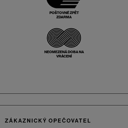
POŠTOVNÉ ZPĚT
ZDARMA
NEOMEZENÁ DOBA NA
VRÁCENÍ
Zápatí
ZÁKAZNICKÝ OPEČOVATEL