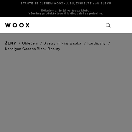
STAŇTE SE ČLENEM WOOXKLUBU, ZÍSKEJTE 50% SLEVU
Děkujeme, že jsi ve Woox klubu.
Všechny produkty jsou ti k dispozici za polovinu.
ŽENY
/
Oblečení
/
Svetry, mikiny a saka
/
Kardigany
/
Kardigan Gassen
Black Beauty