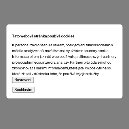
Tato webová stránka používá cookies
K personalizaci obsahu a reklam, poskytování funkcí sociálních
médií a analýze naší návštěvnosti využíváme soubory cookie.
Informace o tom, jak náš web používáte, sdílíme se svými partnery
pro sociální média, inzerci a analýzy. Partneři tyto údaje mohou
zkombinovat s dalšími informacemi, které jste jim poskytli nebo
které získali v důsledku toho, že používáte jejich služby.
Nastavení
Souhlasím