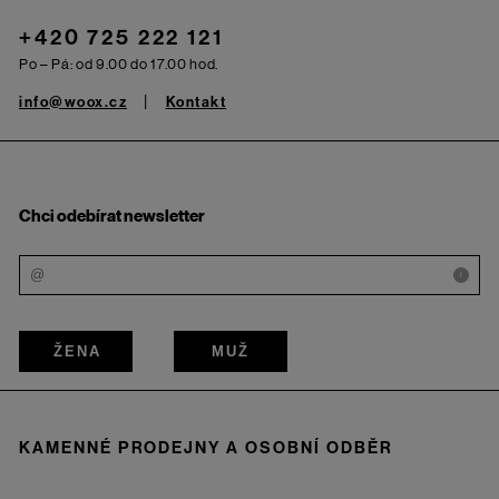
+420 725 222 121
Po – Pá: od 9.00 do 17.00 hod.
info@woox.cz
Kontakt
Chci odebírat newsletter
i
ŽENA
MUŽ
KAMENNÉ PRODEJNY A OSOBNÍ ODBĚR