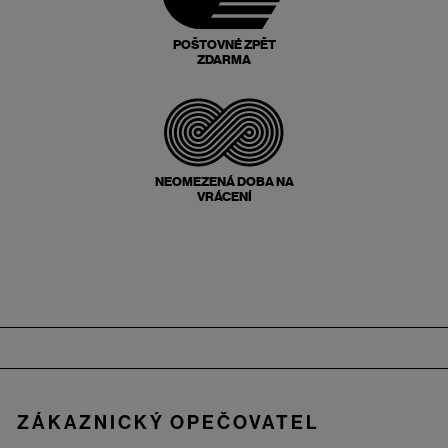
POŠTOVNÉ ZPĚT
ZDARMA
NEOMEZENÁ DOBA NA
VRÁCENÍ
Zápatí
ZÁKAZNICKÝ OPEČOVATEL