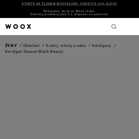
STAŇTE SE ČLENEM WOOXKLUBU, ZÍSKEJTE 50% SLEVU
Děkujeme, že jsi ve Woox klubu.
Všechny produkty jsou ti k dispozici za polovinu.
ŽENY
/
Oblečení
/
Svetry, mikiny a saka
/
Kardigany
/
Kardigan Gassen
Black Beauty