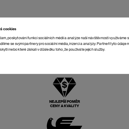
vá cookies
lam, poskytování funkcí sociálních médií a analýze naší návštěvnosti využíváme 
dílíme se svými partnery pro sociální média, inzerci a analýzy. Partneři tyto údaj
skytli nebo které získali v důsledku toho, že používáte jejich služby.
NEJLEPŠÍ POMĚR
CENY A KVALITY