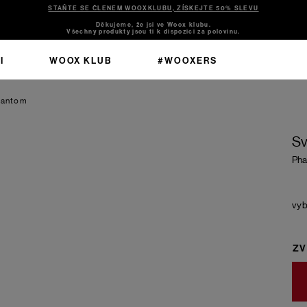
STAŇTE SE ČLENEM WOOXKLUBU, ZÍSKEJTE 50% SLEVU
Děkujeme, že jsi ve Woox klubu.
Všechny produkty jsou ti k dispozici za polovinu.
I
WOOX KLUB
#WOOXERS
hantom
Sv
Ph
ZV