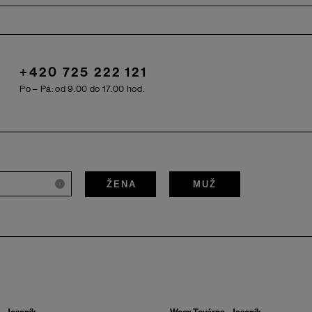
+420 725 222 121
Po – Pá: od 9.00 do 17.00 hod.
ŽENA
MUŽ
i