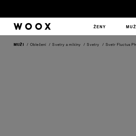
ŽENY
MUŽ
MUŽI
/
Oblečení
/
Svetry a mikiny
/
Svetry
/
Svetr Fluctus
P