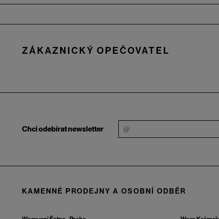
Zápatí
ZÁKAZNICKÝ OPEČOVATEL
Chci odebírat newsletter
KAMENNÉ PRODEJNY A OSOBNÍ ODBĚR