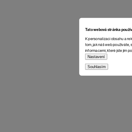
Tato webová stránka použí
K personalizaci obsahu a rek
tom, jak náš web používáte, s
informacemi, které jste jim po
Nastavení
Souhlasím