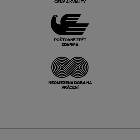
CENY A KVALITY
POŠTOVNÉ ZPĚT
ZDARMA
NEOMEZENÁ DOBA NA
VRÁCENÍ
Zápatí