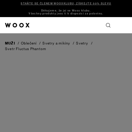
STAŇTE SE ČLENEM WOOXKLUBU, ZÍSKEJTE 50% SLEVU
Děkujeme, že jsi ve Woox klubu.
Všechny produkty jsou ti k dispozici za polovinu.
MUŽI
/
Oblečení
/
Svetry a mikiny
/
Svetry
/
Svetr Fluctus
Phantom