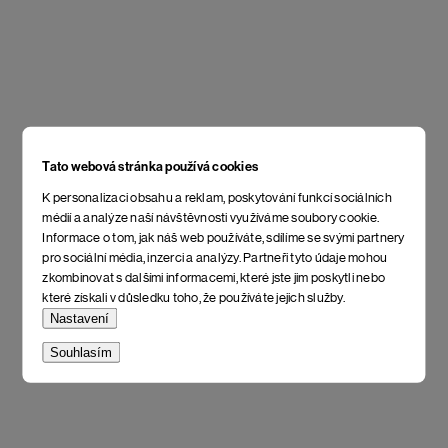
Tato webová stránka používá cookies
K personalizaci obsahu a reklam, poskytování funkcí sociálních
médií a analýze naší návštěvnosti využíváme soubory cookie.
Informace o tom, jak náš web používáte, sdílíme se svými partnery
pro sociální média, inzerci a analýzy. Partneři tyto údaje mohou
zkombinovat s dalšími informacemi, které jste jim poskytli nebo
které získali v důsledku toho, že používáte jejich služby.
Nastavení
Souhlasím