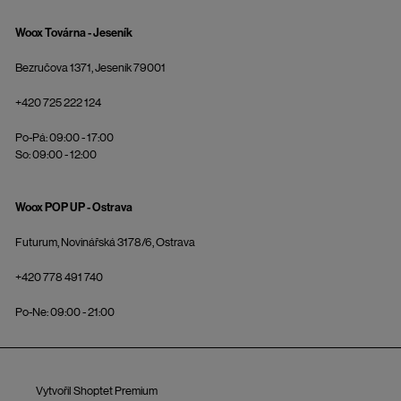
Woox Továrna - Jeseník
Bezručova 1371, Jeseník 79001
+420 725 222 124
Po-Pá: 09:00 - 17:00
So: 09:00 - 12:00
Woox POP UP - Ostrava
Futurum, Novinářská 3178/6, Ostrava
+420 778 491 740
Po-Ne: 09:00 - 21:00
Vytvořil Shoptet Premium