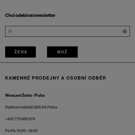
Chci odebírat newsletter
i
ŽENA
MUŽ
KAMENNÉ PRODEJNY A OSOBNÍ ODBĚR
Wooxusní Šatna - Praha
Rašínovo nábřeží 385/54, Praha
+420 775 855 578
Po-Pá: 10:00 - 19:00