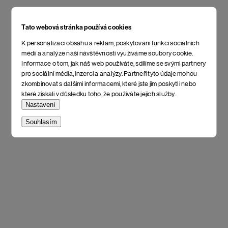
Tato webová stránka používá cookies
K personalizaci obsahu a reklam, poskytování funkcí sociálních
médií a analýze naší návštěvnosti využíváme soubory cookie.
Informace o tom, jak náš web používáte, sdílíme se svými partnery
pro sociální média, inzerci a analýzy. Partneři tyto údaje mohou
zkombinovat s dalšími informacemi, které jste jim poskytli nebo
které získali v důsledku toho, že používáte jejich služby.
Nastavení
Souhlasím