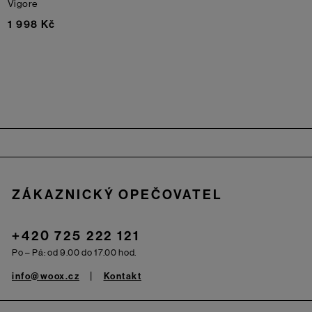
Vigore
1 998 Kč
Zápatí
ZÁKAZNICKÝ OPEČOVATEL
+420 725 222 121
Po – Pá: od 9.00 do 17.00 hod.
info@woox.cz
Kontakt