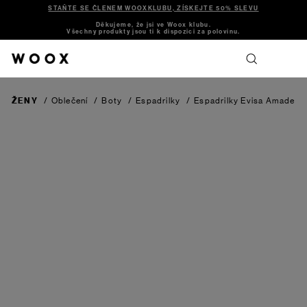
STAŇTE SE ČLENEM WOOXKLUBU, ZÍSKEJTE 50% SLEVU
Děkujeme, že jsi ve Woox klubu.
Všechny produkty jsou ti k dispozici za polovinu.
ŽENY
/
Oblečení
/
Boty
/
Espadrilky
/
Espadrilky Evisa
Amade