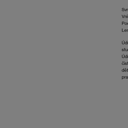
Svr
Vni
Po
Lem
Údr
stu
Údr
čis
dět
pra