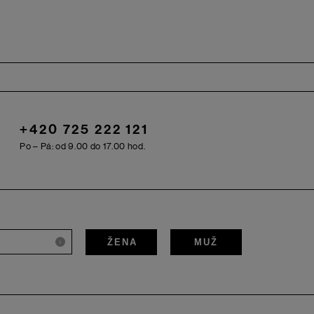
+420 725 222 121
Po – Pá: od 9.00 do 17.00 hod.
ŽENA
MUŽ
i