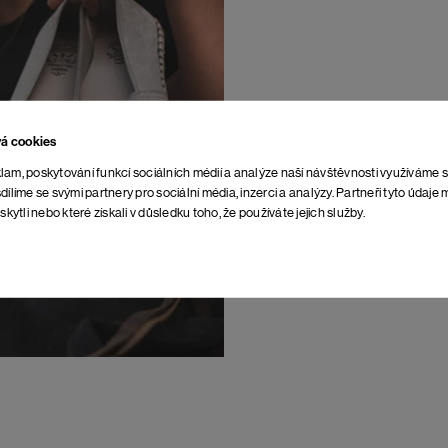
vá cookies
lam, poskytování funkcí sociálních médií a analýze naší návštěvnosti využíváme 
,
dílíme se svými partnery pro sociální média, inzerci a analýzy. Partneři tyto údaj
skytli nebo které získali v důsledku toho, že používáte jejich služby.