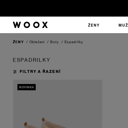
ŽENY
MUŽ
ŽENY
/
Oblečení
/
Boty
/
Espadrilky
ESPADRILKY
NOVINKA