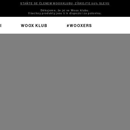
STAŇTE SE ČLENEM WOOXKLUBU, ZÍSKEJTE 50% SLEVU
Děkujeme, že jsi ve Woox klubu.
Všechny produkty jsou ti k dispozici za polovinu.
I
WOOX KLUB
#WOOXERS