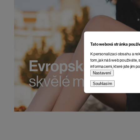
Tato webová stránka použí
K personalizaci obsahu a rek
Evropská výroba
tom, jak náš web používáte, s
informacemi, které jste jim po
Nastavení
skvělé materiály.
Souhlasím