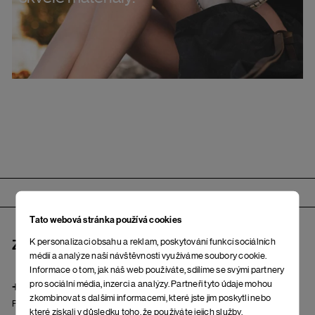
Zápatí
Tato webová stránka používá cookies
K personalizaci obsahu a reklam, poskytování funkcí sociálních
ZÁKAZNICKÝ OPEČOVATEL
médií a analýze naší návštěvnosti využíváme soubory cookie.
Informace o tom, jak náš web používáte, sdílíme se svými partnery
pro sociální média, inzerci a analýzy. Partneři tyto údaje mohou
+420 725 222 121
zkombinovat s dalšími informacemi, které jste jim poskytli nebo
Po – Pá: od 9.00 do 17.00 hod.
které získali v důsledku toho, že používáte jejich služby.