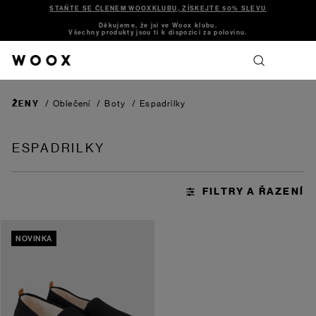
STAŇTE SE ČLENEM WOOXKLUBU, ZÍSKEJTE 50% SLEVU
Děkujeme, že jsi ve Woox klubu.
Všechny produkty jsou ti k dispozici za polovinu.
ŽENY
/
Oblečení
/
Boty
/
Espadrilky
ESPADRILKY
NOVINKA