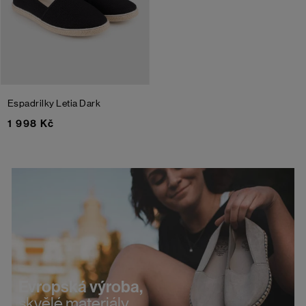
Espadrilky Letia
Dark
1 998 Kč
Evropská výroba,
skvělé materiály.