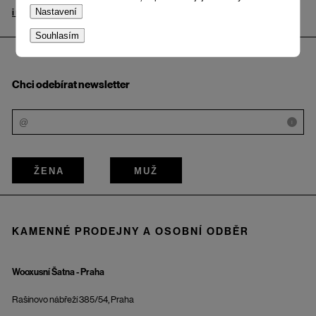
Nastavení
info@woox.cz
Kontakt
Souhlasím
Chci odebírat newsletter
i
ŽENA
MUŽ
KAMENNÉ PRODEJNY A OSOBNÍ ODBĚR
Wooxusní Šatna - Praha
Rašínovo nábřeží 385/54, Praha