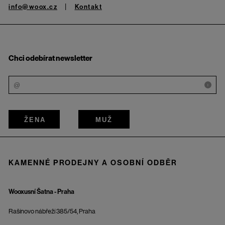
info@woox.cz
Kontakt
Chci odebírat newsletter
i
ŽENA
MUŽ
KAMENNÉ PRODEJNY A OSOBNÍ ODBĚR
Wooxusní Šatna - Praha
Rašínovo nábřeží 385/54, Praha