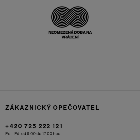
NEOMEZENÁ DOBA NA
VRÁCENÍ
Zápatí
ZÁKAZNICKÝ OPEČOVATEL
+420 725 222 121
Po – Pá: od 9.00 do 17.00 hod.