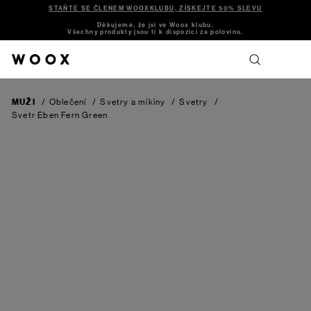
STAŇTE SE ČLENEM WOOXKLUBU, ZÍSKEJTE 50% SLEVU
Děkujeme, že jsi ve Woox klubu.
Všechny produkty jsou ti k dispozici za polovinu.
MUŽI
/
Oblečení
/
Svetry a mikiny
/
Svetry
/
Svetr Eben
Fern Green