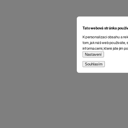
Tato webová stránka použí
K personalizaci obsahu a rek
tom, jak náš web používáte, s
informacemi, které jste jim po
Nastavení
Souhlasím