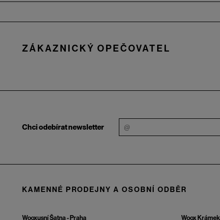
Zápatí
ZÁKAZNICKÝ OPEČOVATEL
Chci odebírat newsletter
KAMENNÉ PRODEJNY A OSOBNÍ ODBĚR
Wooxusní Šatna - Praha
Woox Krámek 