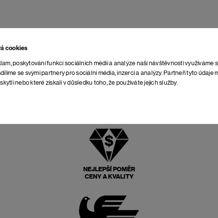
vá cookies
lam, poskytování funkcí sociálních médií a analýze naší návštěvnosti využíváme 
dílíme se svými partnery pro sociální média, inzerci a analýzy. Partneři tyto údaj
skytli nebo které získali v důsledku toho, že používáte jejich služby.
NEJLEPŠÍ POMĚR
CENY A KVALITY