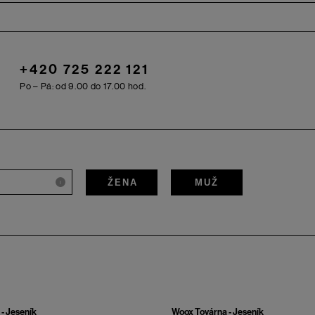
+420 725 222 121
Po – Pá: od 9.00 do 17.00 hod.
ŽENA
MUŽ
i
- Jeseník
Woox Továrna - Jeseník