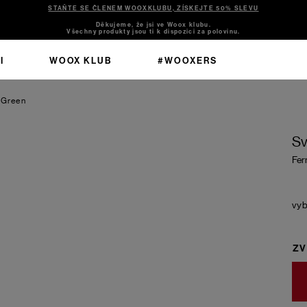
STAŇTE SE ČLENEM WOOXKLUBU, ZÍSKEJTE 50% SLEVU
Děkujeme, že jsi ve Woox klubu.
Všechny produkty jsou ti k dispozici za polovinu.
I
WOOX KLUB
#WOOXERS
 Green
Sv
Fer
ZV