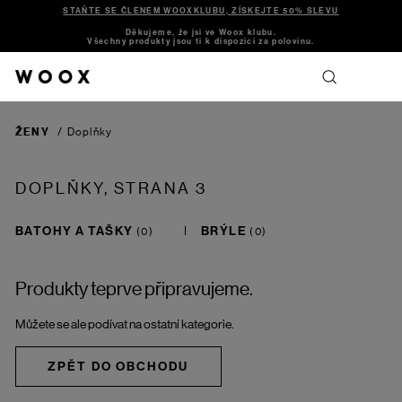
STAŇTE SE ČLENEM WOOXKLUBU, ZÍSKEJTE 50% SLEVU
Děkujeme, že jsi ve Woox klubu.
Všechny produkty jsou ti k dispozici za polovinu.
ŽENY
/
Doplňky
DOPLŇKY
, STRANA 3
BATOHY A TAŠKY
BRÝLE
Produkty teprve připravujeme.
Můžete se ale podívat na ostatní kategorie.
ZPĚT DO OBCHODU