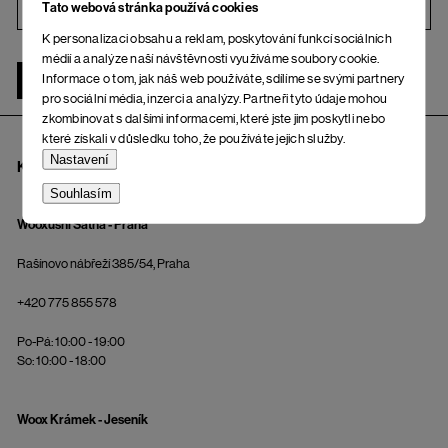
Tato webová stránka používá cookies
i
K personalizaci obsahu a reklam, poskytování funkcí sociálních
médií a analýze naší návštěvnosti využíváme soubory cookie.
Informace o tom, jak náš web používáte, sdílíme se svými partnery
ŽENA
MUŽ
pro sociální média, inzerci a analýzy. Partneři tyto údaje mohou
zkombinovat s dalšími informacemi, které jste jim poskytli nebo
které získali v důsledku toho, že používáte jejich služby.
Nastavení
KAMENNÉ PRODEJNY A OSOBNÍ ODBĚR
Souhlasím
Wooxusní Šatna - Praha
Rašínovo nábřeží 385/54, Praha
+420 775 855 578
Po-Pá: 10:00 - 19:00
So: 10:00 - 18:00
Woox Krámek - Jeseník