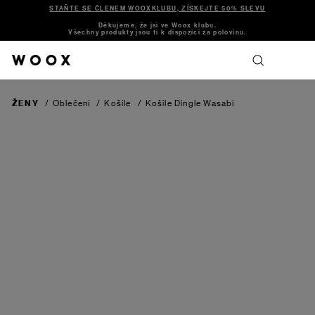
STAŇTE SE ČLENEM WOOXKLUBU, ZÍSKEJTE 50% SLEVU
Děkujeme, že jsi ve Woox klubu.
Všechny produkty jsou ti k dispozici za polovinu.
ŽENY
/
Oblečení
/
Košile
/
Košile Dingle
Wasabi