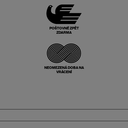
POŠTOVNÉ ZPĚT
ZDARMA
NEOMEZENÁ DOBA NA
VRÁCENÍ
Zápatí