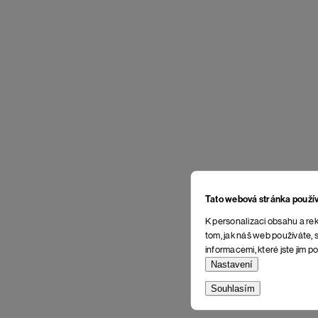
Tato webová stránka použí
K personalizaci obsahu a rek
tom, jak náš web používáte, s
informacemi, které jste jim po
Nastavení
Souhlasím