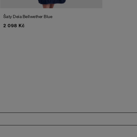
Šaty Deia
Bellwether Blue
2 098 Kč
Zápatí