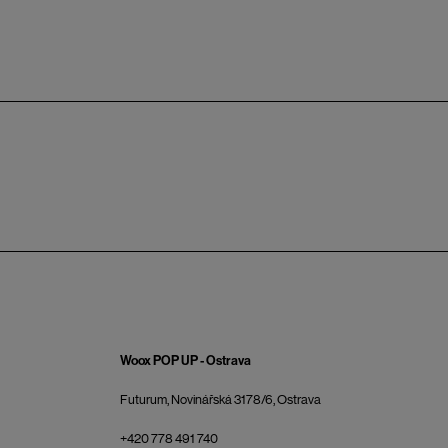
Woox POP UP - Ostrava
Futurum, Novinářská 3178/6, Ostrava
+420 778 491 740