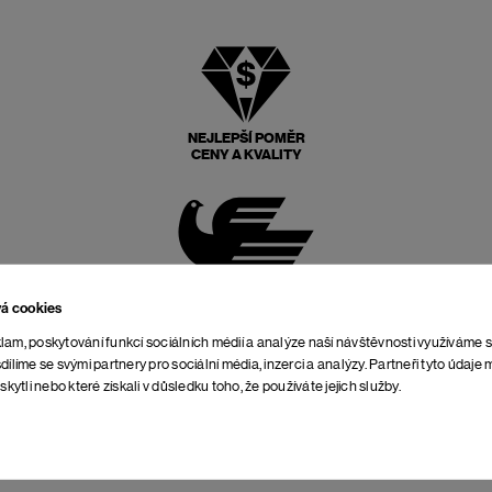
NEJLEPŠÍ POMĚR
CENY A KVALITY
POŠTOVNÉ ZPĚT
ZDARMA
vá cookies
lam, poskytování funkcí sociálních médií a analýze naší návštěvnosti využíváme 
dílíme se svými partnery pro sociální média, inzerci a analýzy. Partneři tyto údaj
skytli nebo které získali v důsledku toho, že používáte jejich služby.
NEOMEZENÁ DOBA NA
VRÁCENÍ