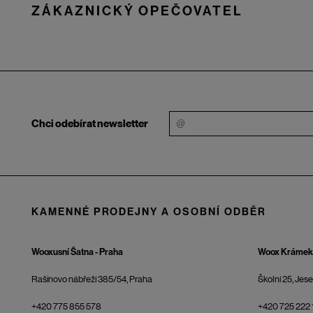
ZÁKAZNICKÝ OPEČOVATEL
Chci odebírat newsletter
KAMENNÉ PRODEJNY A OSOBNÍ ODBĚR
Wooxusní Šatna - Praha
Woox Krámek 
Rašínovo nábřeží 385/54, Praha
Školní 25, Jes
+420 775 855 578
+420 725 222 