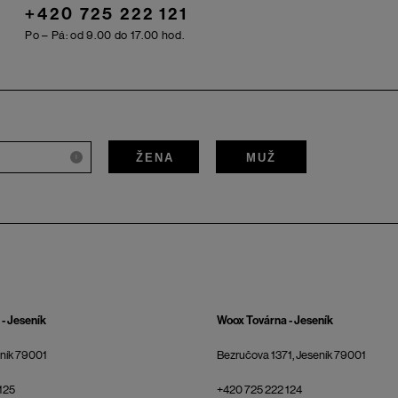
+420 725 222 121
Po – Pá: od 9.00 do 17.00 hod.
ŽENA
MUŽ
i
- Jeseník
Woox Továrna - Jeseník
eník 79001
Bezručova 1371, Jeseník 79001
125
+420 725 222 124