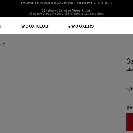
STAŇTE SE ČLENEM WOOXKLUBU, ZÍSKEJTE 50% SLEVU
Děkujeme, že jsi ve Woox klubu.
Všechny produkty jsou ti k dispozici za polovinu.
I
WOOX KLUB
#WOOXERS
uty
Ša
Bla
ZV