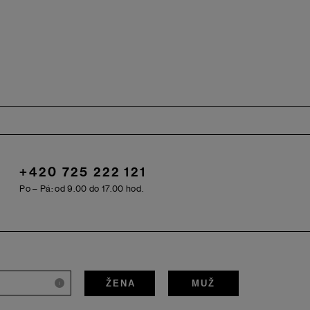
+420 725 222 121
Po – Pá: od 9.00 do 17.00 hod.
ŽENA
MUŽ
i