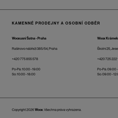
KAMENNÉ PRODEJNY A OSOBNÍ ODBĚR
Wooxusní Šatna - Praha
Woox Krámek 
Rašínovo nábřeží 385/54, Praha
Školní 25, Jes
+420 775 855 578
+420 725 222 
Po-Pá: 10:00 - 19:00
Po-Pá: 09:00 -
So: 10:00 - 18:00
So: 09:00 - 12
Copyright 2026
Woox
. Všechna práva vyhrazena.