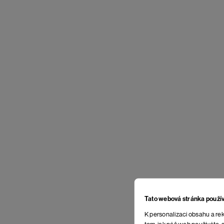
Tato webová stránka použí
K personalizaci obsahu a rek
tom, jak náš web používáte, s