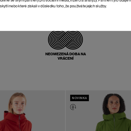
skytli nebo které získali v důsledku toho, že používáte jejich služby.
POŠTOVNÉ ZPĚT
ZDARMA
NEOMEZENÁ DOBA NA
VRÁCENÍ
NOVINKA