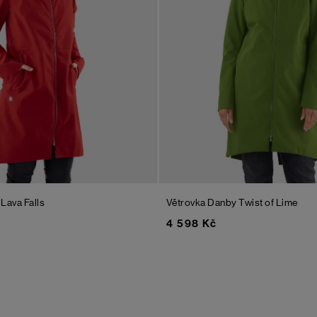
y
Lava Falls
Větrovka Danby
Twist of Lime
4 598 Kč