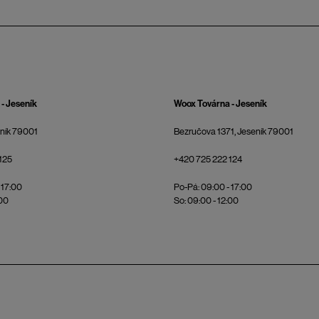
- Jeseník
Woox Továrna - Jeseník
eník 79001
Bezručova 1371, Jeseník 79001
125
+420 725 222 124
 17:00
Po-Pá: 09:00 - 17:00
:00
So: 09:00 - 12:00