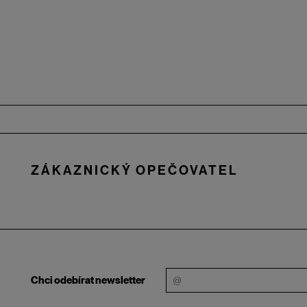
Zápatí
ZÁKAZNICKÝ OPEČOVATEL
Chci odebírat newsletter