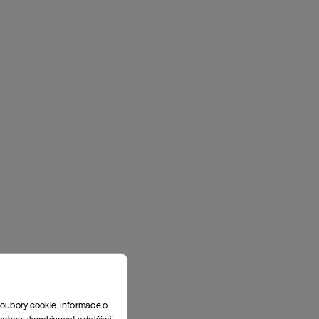
soubory cookie. Informace o
e mohou zkombinovat s dalšími