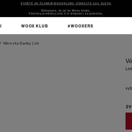
STAŇTE SE ČLENEM WOOXKLUBU, ZÍSKEJTE 50% SLEVU
Děkujeme, že jsi ve Woox klubu.
Všechny produkty jsou ti k dispozici za polovinu.
I
WOOX KLUB
#WOOXERS
/
Větrovka Danby
Lint
Vě
Lint
ZV