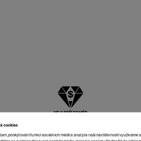
NEJLEPŠÍ POMĚR
CENY A KVALITY
vá cookies
lam, poskytování funkcí sociálních médií a analýze naší návštěvnosti využíváme 
dílíme se svými partnery pro sociální média, inzerci a analýzy. Partneři tyto údaj