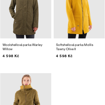
Woolshellová parka Warley
Softshellová parka Mollis
Willow
Tawny Olive II
4 598 Kč
4 598 Kč