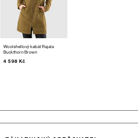
Woolshellový kabát Rajala
Buckthorn Brown
4 598 Kč
Zápatí