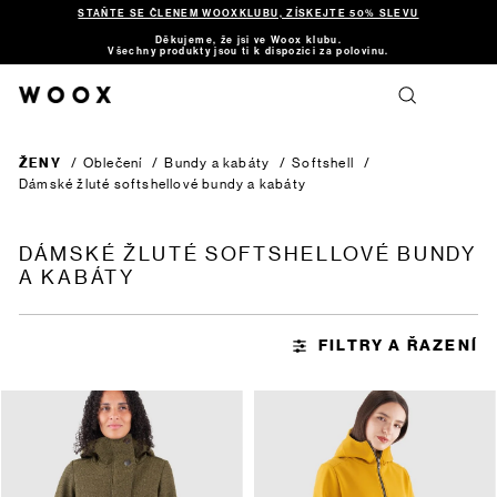
STAŇTE SE ČLENEM WOOXKLUBU, ZÍSKEJTE 50% SLEVU
Děkujeme, že jsi ve Woox klubu.
Všechny produkty jsou ti k dispozici za polovinu.
ŽENY
/
Oblečení
/
Bundy a kabáty
/
Softshell
/
Dámské žluté softshellové bundy a kabáty
DÁMSKÉ ŽLUTÉ SOFTSHELLOVÉ BUNDY
A KABÁTY