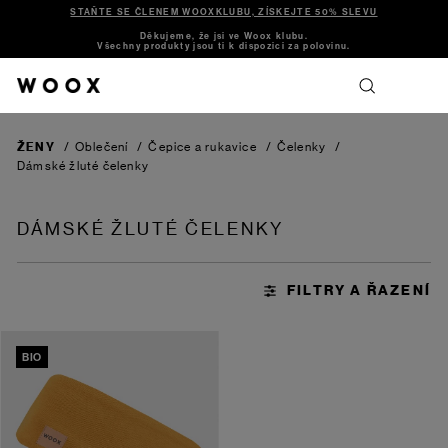
STAŇTE SE ČLENEM WOOXKLUBU, ZÍSKEJTE 50% SLEVU
Děkujeme, že jsi ve Woox klubu.
Všechny produkty jsou ti k dispozici za polovinu.
ŽENY
/
Oblečení
/
Čepice a rukavice
/
Čelenky
/
Dámské žluté čelenky
DÁMSKÉ ŽLUTÉ ČELENKY
BIO