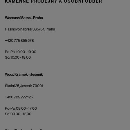
KAMENNÉ PRODEJNY A OSOBNÍ ODBĚR
Wooxusní Šatna - Praha
Rašínovo nábřeží 385/54, Praha
+420 775 855 578
Po-Pá: 10:00 - 19:00
So: 10:00 - 18:00
Woox Krámek - Jeseník
Školní 25, Jeseník 79001
+420 725 222 125
Po-Pá: 09:00 - 17:00
So: 09:00 - 12:00