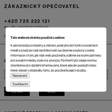
ZÁKAZNICKÝ OPEČOVATEL
+420 725 222 121
Po – Pá: od 9.00 do 17.00 hod.
info@woox.cz
Kontakt
Tato webová stránka používá cookies
K personalizaci obsahu a reklam, poskytování funkcí sociálních
médií a analýze naší návštěvnosti využíváme soubory cookie.
Informace o tom, jak náš web používáte, sdílíme se svými partnery
pro sociální média, inzerci a analýzy. Partneři tyto údaje mohou
Chci odebírat newsletter
zkombinovat s dalšími informacemi, které jste jim poskytli nebo
které získali v důsledku toho, že používáte jejich služby.
i
Nastavení
Souhlasím
ŽENA
MUŽ