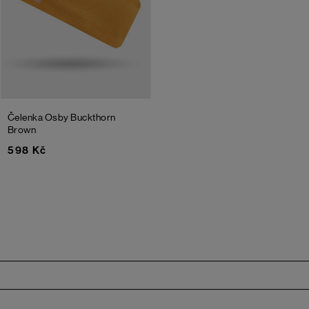
Čelenka Osby
Buckthorn
Brown
598 Kč
Zápatí