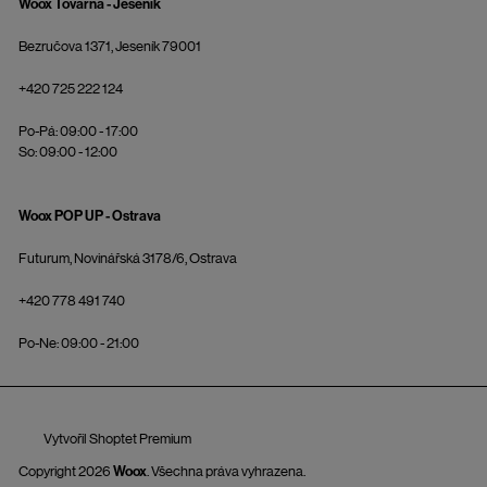
Woox Továrna - Jeseník
Bezručova 1371, Jeseník 79001
+420 725 222 124
Po-Pá: 09:00 - 17:00
So: 09:00 - 12:00
Woox POP UP - Ostrava
Futurum, Novinářská 3178/6, Ostrava
+420 778 491 740
Po-Ne: 09:00 - 21:00
Vytvořil Shoptet Premium
Copyright 2026
Woox
. Všechna práva vyhrazena.