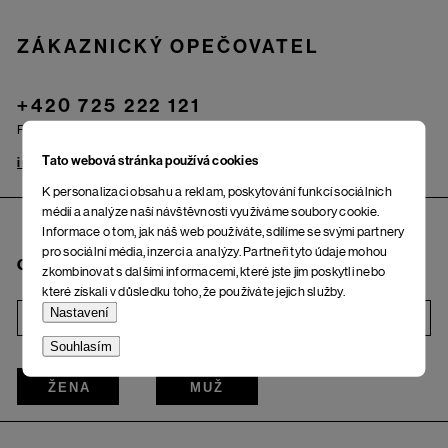
ZÁKAZNICKÝ OPEČOVATEL
+420 725 222 121
Po – Pá: od 9.00 do 17.00 hod.
Tato webová stránka používá cookies
info@woox.cz
Kontakt
K personalizaci obsahu a reklam, poskytování funkcí sociálních
médií a analýze naší návštěvnosti využíváme soubory cookie.
Informace o tom, jak náš web používáte, sdílíme se svými partnery
pro sociální média, inzerci a analýzy. Partneři tyto údaje mohou
Chci odebírat newsletter
zkombinovat s dalšími informacemi, které jste jim poskytli nebo
které získali v důsledku toho, že používáte jejich služby.
Nastavení
i
Souhlasím
ŽENA
MUŽ