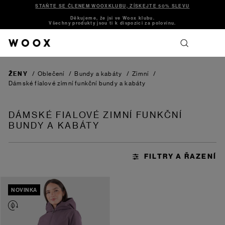
STAŇTE SE ČLENEM WOOXKLUBU, ZÍSKEJTE 50% SLEVU
Děkujeme, že jsi ve Woox klubu.
Všechny produkty jsou ti k dispozici za polovinu.
ŽENY
/
Oblečení
/
Bundy a kabáty
/
Zimní
/
Dámské fialové zimní funkční bundy a kabáty
DÁMSKÉ FIALOVÉ ZIMNÍ FUNKČNÍ
BUNDY A KABÁTY
NOVINKA