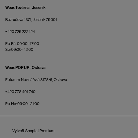
Woox Továrna - Jeseník
Bezručova 1371, Jeseník 79001
+420 725 222 124
Po-Pá: 09:00 - 17:00
So: 09:00 - 12:00
Woox POP UP - Ostrava
Futurum, Novinářská 3178/6, Ostrava
+420 778 491 740
Po-Ne: 09:00 - 21:00
Vytvořil Shoptet Premium