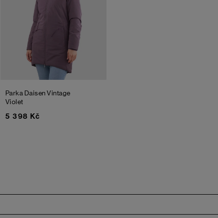
Parka Daisen
Vintage
Violet
5 398 Kč
Zápatí