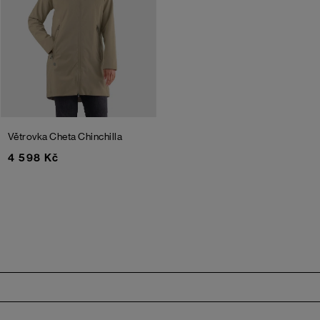
Větrovka Cheta
Chinchilla
4 598 Kč
Zápatí