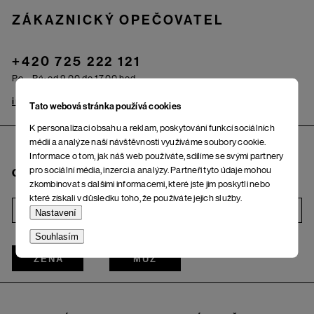
ZÁKAZNICKÝ OPEČOVATEL
+420 725 222 121
Po – Pá: od 9.00 do 17.00 hod.
info@woox.cz
Kontakt
Tato webová stránka používá cookies
K personalizaci obsahu a reklam, poskytování funkcí sociálních
médií a analýze naší návštěvnosti využíváme soubory cookie.
Informace o tom, jak náš web používáte, sdílíme se svými partnery
pro sociální média, inzerci a analýzy. Partneři tyto údaje mohou
Chci odebírat newsletter
zkombinovat s dalšími informacemi, které jste jim poskytli nebo
které získali v důsledku toho, že používáte jejich služby.
i
Nastavení
Souhlasím
ŽENA
MUŽ