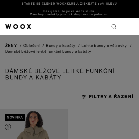
STAŇTE SE ČLENEM WOOXKLUBU, ZÍSKEJTE 50% SLEVU
Děkujeme, že jsi ve Woox klubu.
Všechny produkty jsou ti k dispozici za polovinu.
ŽENY
/
Oblečení
/
Bundy a kabáty
/
Lehké bundy a větrovky
/
Dámské béžové lehké funkční bundy a kabáty
DÁMSKÉ BÉŽOVÉ LEHKÉ FUNKČNÍ
BUNDY A KABÁTY
NOVINKA